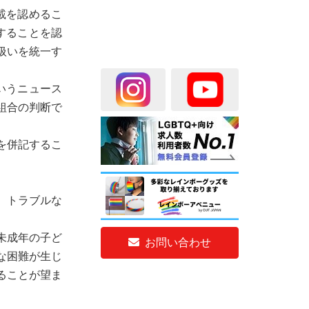
載を認めるこ
することを認
扱いを統一す
いうニュース
組合の判断で
を併記するこ
、トラブルな
未成年の子ど
お問い合わせ
な困難が生じ
ることが望ま