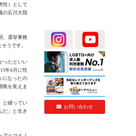
男性）として
議の石川大我
）
明、選挙事務
たそうです。
かったといい
15年4月に性
うになったの
感慨を覚えま
」と綴ってい
お問い合わせ
んだ」と生き
ュアルマイノ