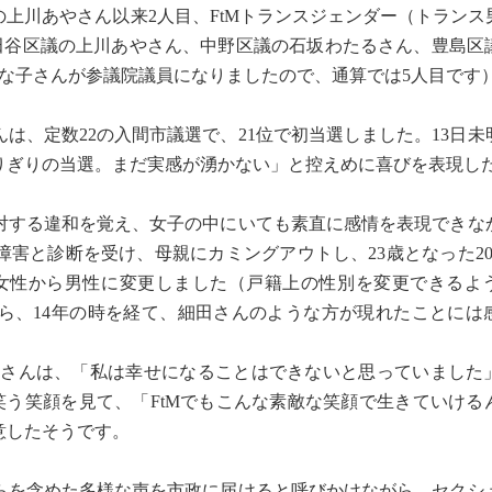
の上川あやさん以来2人目、FtMトランスジェンダー（トランス
世田谷区議の上川あやさん、中野区議の石坂わたるさん、豊島区
な子さんが参議院議員になりましたので、通算では5人目です
、定数22の入間市議選で、21位で初当選しました。13日未
りぎりの当選。まだ実感が湧かない」と控えめに喜びを表現し
する違和を覚え、女子の中にいても素直に感情を表現できな
害と診断を受け、母親にカミングアウトし、23歳となった20
女性から男性に変更しました（戸籍上の性別を変更できるよ
ら、14年の時を経て、細田さんのような方が現れたことには
さんは、「私は幸せになることはできないと思っていました
笑う笑顔を見て、「FtMでもこんな素敵な笑顔で生きていける
意したそうです。
を含めた多様な声を市政に届けると呼びかけながら、セクシ