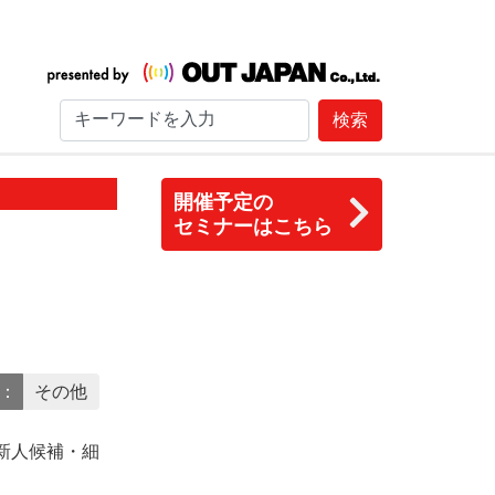
検索
開催予定の
セミナーはこちら
Y：
その他
新人候補・細