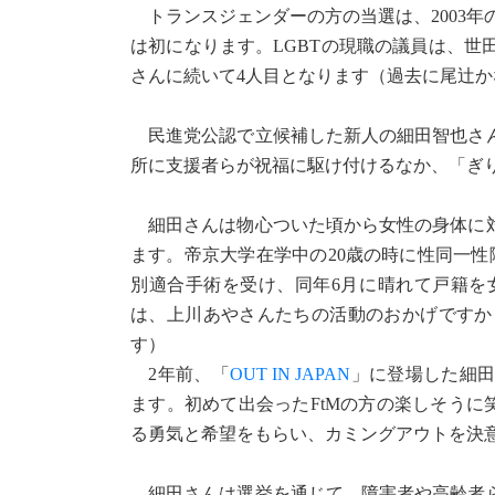
トランスジェンダーの方の当選は、2003年
は初になります。LGBTの現職の議員は、
さんに続いて4人目となります（過去に尾辻か
民進党公認で立候補した新人の細田智也さんは
所に支援者らが祝福に駆け付けるなか、「ぎ
細田さんは物心ついた頃から女性の身体に対
ます。帝京大学在学中の20歳の時に性同一性障
別適合手術を受け、同年6月に晴れて戸籍を
は、上川あやさんたちの活動のおかげですか
す）
2年前、「
OUT IN JAPAN
」に登場した細田
ます。初めて出会ったFtMの方の楽しそうに
る勇気と希望をもらい、カミングアウトを決
細田さんは選挙を通じて、障害者や高齢者ら