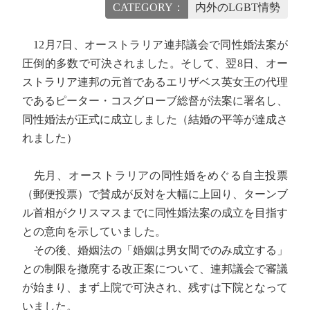
CATEGORY：
内外のLGBT情勢
12月7日、オーストラリア連邦議会で同性婚法案が
圧倒的多数で可決されました。そして、翌8日、オー
ストラリア連邦の元首であるエリザベス英女王の代理
であるピーター・コスグローブ総督が法案に署名し、
同性婚法が正式に成立しました（結婚の平等が達成さ
れました）
先月、オーストラリアの同性婚をめぐる自主投票
（郵便投票）で賛成が反対を大幅に上回り、ターンブ
ル首相がクリスマスまでに同性婚法案の成立を目指す
との意向を示していました。
その後、婚姻法の「婚姻は男女間でのみ成立する」
との制限を撤廃する改正案について、連邦議会で審議
が始まり、まず上院で可決され、残すは下院となって
いました。