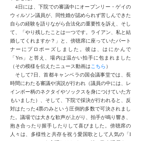
4日には、下院での審議中にオープンリー・ゲイの
ウィルソン議員が、同性婚が認められず苦しんできた
自らの経験を語りながら合法化の重要性を訴え、そし
て、「やり残したことは一つです。ライアン、私と結
婚してくれますか？」と、傍聴席に座っていたパート
ナーにプロポーズしました。彼は、はにかんで
「Yes」と答え、場内は温かい拍手に包まれました
（その模様を伝えたニュース動画は
こちら
）
そして7日、首都キャンベラの国会議事堂では、長
時間にわたる審議や演説が行われ（議員の中には、レ
インボー柄のネクタイやソックスを身につけていた方
もいました）、そして、下院で採決が行われると、反
対はたった4票のみという圧倒的多数で可決されまし
た。議場では大きな歓声が上がり、拍手が鳴り響き、
抱き合ったり握手したりして喜びました。傍聴席の
人々は、多様性と共存を祝う愛国歌として人気の「I