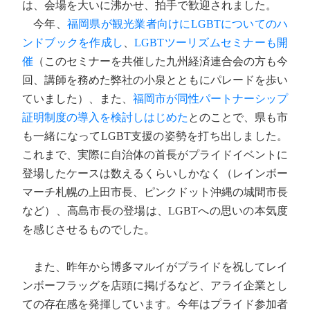
は、会場を大いに沸かせ、拍手で歓迎されました。
今年、
福岡県が観光業者向けにLGBTについてのハ
ンドブックを作成し
、
LGBTツーリズムセミナーも開
催
（このセミナーを共催した九州経済連合会の方も今
回、講師を務めた弊社の小泉とともにパレードを歩い
ていました）、また、
福岡市が同性パートナーシップ
証明制度の導入を検討しはじめた
とのことで、県も市
も一緒になってLGBT支援の姿勢を打ち出しました。
これまで、実際に自治体の首長がプライドイベントに
登場したケースは数えるくらいしかなく（レインボー
マーチ札幌の上田市長、ピンクドット沖縄の城間市長
など）、高島市長の登場は、LGBTへの思いの本気度
を感じさせるものでした。
また、昨年から博多マルイがプライドを祝してレイ
ンボーフラッグを店頭に掲げるなど、アライ企業とし
ての存在感を発揮しています。今年はプライド参加者