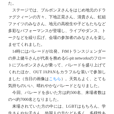
た。
ステージでは、ブルボンヌさんをはじめ地元のドラ
ァグクィーンの方々、下地正晃さん、清貴さん、虹組
ファイツのみなさん、地元の高校生や子どもたちなど
多彩なパフォーマンスが登場し、ライブやダンス、ト
ークなどを繰り広げ、会場の参加者のみなさんを楽し
ませてくれました。
14時にはパレードが出発。FtMトランスジェンダー
の井上健斗さんが代表を務めるG-pit networksのフロー
トにブルボンヌさんが乗って、パレードを盛り上げて
くれたほか、OUT JAPANもカラフルな装いで参加し
ました（当日の画像は
こちら
）。天気もよく、とても
気持ちのいい、晴れやかなパレードとなりました。
今回、パレードを歩いた方は約500名、来場者数は
のべ約7000名となりました。
来場されていた方の中には、LGBTはもちろん、学
生さんやお子さん、外国人の方なども多く、多様性あ