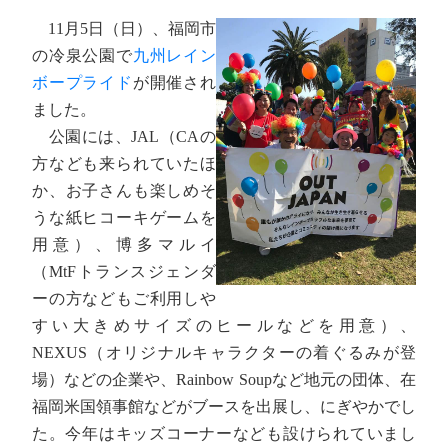
11月5日（日）、福岡市
の冷泉公園で
九州レイン
ボープライド
が開催され
ました。
公園には、JAL（CAの
方なども来られていたほ
か、お子さんも楽しめそ
うな紙ヒコーキゲームを
用意）、博多マルイ
（MtFトランスジェンダ
ーの方などもご利用しや
すい大きめサイズのヒールなどを用意）、
NEXUS（オリジナルキャラクターの着ぐるみが登
場）などの企業や、Rainbow Soupなど地元の団体、在
福岡米国領事館などがブースを出展し、にぎやかでし
た。今年はキッズコーナーなども設けられていまし