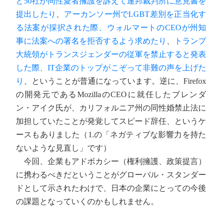
ど50社が同性愛者擁護を訴えて連邦裁判所に意見書を
提出したり
、
アーカンソー州でLGBT差別を正当化す
る法案が採択された際、ウォルマートのCEOが州知
事に法案への署名を拒否するよう求めたり
、
トランプ
大統領がトランスジェンダーの従軍を禁止すると発表
した際、IT企業のトップがこぞって非難の声を上げた
り
、ということが普通になっています。逆に、Firefox
の開発元であるMozillaのCEOに就任したブレンダ
ン・アイク氏が、カリフォルニア州の同性婚禁止法に
加担していたことが発覚してスピード辞任、というケ
ースもありました（1.の「ネガティブな影響力を持た
ないような見直し」です）
今回、企業もアドボカシー（権利擁護、政策提言）
に携わるべきだということがグローバル・スタンダー
ドとして示されたわけで、日本の企業にとっての今後
の課題となっていくのかもしれません。