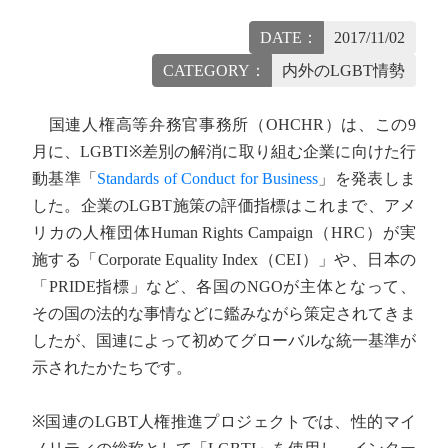
DATE：
2017/11/02
CATEGORY：
内外のLGBT情勢
国連人権高等弁務官事務所（OHCHR）は、この9
月に、LGBTI※差別の解消に取り組む企業に向けた行
動基準「
Standards of Conduct for Business
」を発表しま
した。企業のLGBT施策の評価指標はこれまで、アメ
リカの人権団体Human Rights Campaign（HRC）が実
施する「Corporate Equality Index（CEI）」や、日本の
「PRIDE指標」など、各国のNGOが主体となって、
その国の法的な事情などに鑑みながら策定されてきま
したが、国連によって初めてグローバルな統一基準が
示されたかたちです。
※国連のLGBT人権推進プロジェクトでは、性的マイ