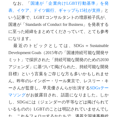
なお、「
国連が「企業向けLGBT行動基準」を発
表、イケア、ドイツ銀行、ギャップら15社が支持
」と
いう記事で、LGBTコンサルタントの増原裕子氏が、
国連が「Standards of Conduct for Business」を発表する
に至った経緯をまとめてくださっていて、とても参考
になります。
最近のトピックとしては、SDGs＝Sustainable
Development Goals（2015年の「国連持続可能な開発サ
ミット」で採択された「持続可能な開発のための2030
アジェンダ」に基づいて掲げられた、持続可能な開発
目標）という言葉をご存じな方も多いかもしれませ
ん。昨年のレインボー・リール東京で、レスリー・キ
ーさんが監督し、早見優さんらが出演する
SDGsテー
マソング
がお披露目され、話題になりました。しか
し、SDGsには（ジェンダーの平等などは掲げられて
いるものの）LGBTのことは明記されていませんでし
た。これをフォローするかたちで、潘基文国連事務総