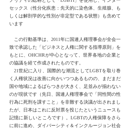
ノリティの総称として「LGBTI」を使用し、インター
セックス（性分化疾患：先天的に染色体、生殖腺、も
しくは解剖学的な性別が非定型である状態）も含めて
います
この行動基準は、2011年に国連人権理事会が全会一
致で承認した「ビジネスと人権に関する指導原則」を
もとに、OHCHRが中心となって、世界各地の企業と
の協議を経て作成されたものです。
21世紀に入り、国際的な潮流としてLGBTを取り巻
く人権状況は改善に向かいつつあるものの、まだまだ
国や地域によるばらつきが大きく、足並みが揃わない
のが現状です（先日、国連人権理事会で「同性間の性
行為に死刑を課すこと」を非難する決議が出されまし
たが、日本はこれに反対票を投じたというニュースも
記憶に新しいところです）。LGBTの人権保障をさら
に前に進め、ダイバーシティ＆インクルージョン社会