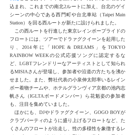
込まれ、これまでの南北2ルートに加え、台北のゲイ
シーンの中心である西門町や台北車站（Taipei Main
Station）を回る西ルートが新たに設けられました。
この西ルートを行進した東京レインボープライドの
フロートには、ツアーでドラァグクイーンを起用した
り、2014年に「HOPE & DREAMS」をTOKYO
RAINBOW WEEKの公式応援ソングに認定するな
ど、LGBTフレンドリーなアーティストとして知られ
るMISIAさんが登場し、参加者や沿道の方たちを沸か
せました。また、弊社代表の小泉伸太郎率いるレイン
ボー着物チームや、ホテルグランヴィア京都の池内志
帆さん（IGLTAボードメンバー）ら花魁姿の参加者
も、注目を集めていました。
ほかにも、DJやドラァグクイーン、GOGO BOYが
クラブパーティのように盛り上げるフロートなど、た
くさんのフロートが出走し、性の多様性を象徴するレ