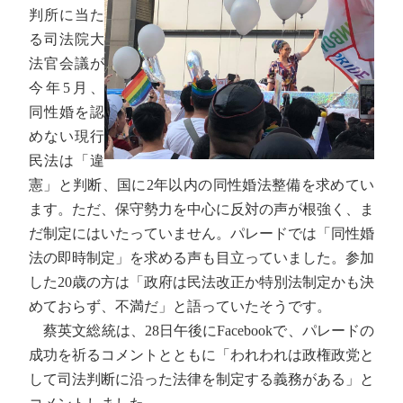
判所に当た
る司法院大
法官会議が
今年5月、
同性婚を認
めない現行
民法は「違
憲」と判断、国に2年以内の同性婚法整備を求めてい
ます。ただ、保守勢力を中心に反対の声が根強く、ま
だ制定にはいたっていません。パレードでは「同性婚
法の即時制定」を求める声も目立っていました。参加
した20歳の方は「政府は民法改正か特別法制定かも決
めておらず、不満だ」と語っていたそうです。
蔡英文総統は、28日午後にFacebookで、パレードの
成功を祈るコメントとともに「われわれは政権政党と
して司法判断に沿った法律を制定する義務がある」と