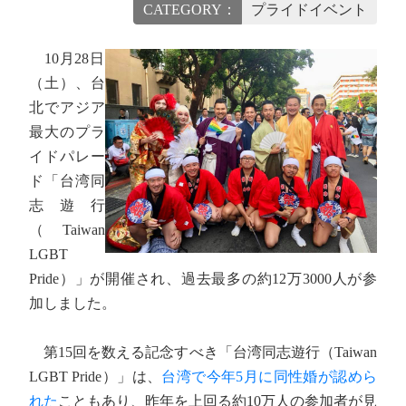
CATEGORY：
プライドイベント
10月28日
（土）、台
北でアジア
最大のプラ
イドパレー
ド「台湾同
志遊行
（Taiwan
LGBT
Pride）」が開催され、過去最多の約12万3000人が参
加しました。
第15回を数える記念すべき「台湾同志遊行（Taiwan
LGBT Pride）」は、
台湾で今年5月に同性婚が認めら
れた
こともあり、昨年を上回る約10万人の参加者が見