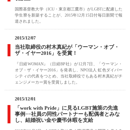
国際基督教大学（ICU・東京都三鷹市）がLGBTに配慮した
学生寮を新築することが、2015年12月15日付毎日新聞で報
道されました。
2015/12/07
当社取締役の村木真紀が「ウーマン・オブ・
ザ・イヤー2016」を受賞！
『日経WOMAN』（日経BP社）が12月7日、「ウーマン・
オブ・ザ・イヤー2016」を発表し、NPO法人 虹色ダイバー
シティの代表をつとめ、当社取締役でもある村木真紀がチ
ェンジメーカー賞を受賞しました。
2015/12/01
「work with Pride」に見るLGBT施策の先進
事例−−社員の同性パートナーも配偶者とみな
し、結婚祝い金や慶弔休暇を支給