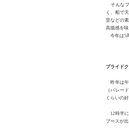
そんなプ
く、船で
堂などの
高揚感を味
今年は5
プライドク
昨年は午
（パレー
くらいの好
12時半
ブースが出