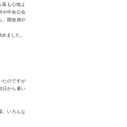
る風も心地よ
所や中央公会
ら、開放感や
決めました。
いたのですが
前日から暑い
様、いろんな