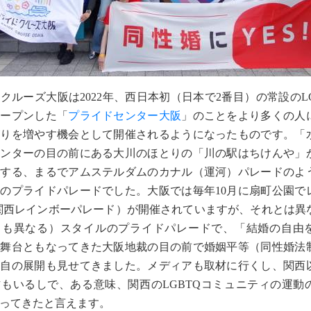
ルーズ大阪は2022年、西日本初（日本で2番目）の常設のLG
オープンした「
プライドセンター大阪
」のことをより多くの人
がりを増やす機会として開催されるようになったものです。「
センターの目の前にある大川のほとりの「川の駅はちけんや」
進する、まるでアムステルダムのカナル（運河）パレードのよ
のプライドパレードでした。大阪では毎年10月に扇町公園で
関西レインボーパレード）が開催されていますが、それとは異
とも異なる）スタイルのプライドパレードで、「結婚の自由
の舞台ともなってきた大阪地裁の目の前で婚姻平等（同性婚法
独自の展開も見せてきました。メディアも取材に行くし、関西
もいるしで、ある意味、関西のLGBTQコミュニティの運動
ってきたと言えます。