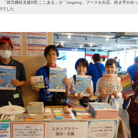
、「就労継続支援B型 ここある」が「mogmog」ブースを出店。焼き芋がめ
判でした