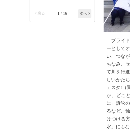
< 戻る
1 / 16
次へ >
プライドク
ーとして
い、つな
ちなみ、
て川を行
しいかたち
ェスタ!（
か、どこ
に」訴訟
るなど、
けつける方
水」にもな