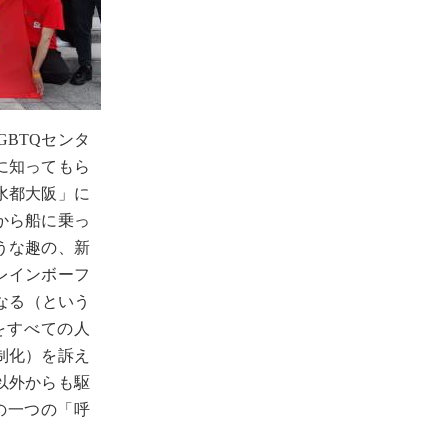
BTQセンタ
に知ってもら
水都大阪」に
から船に乗っ
うな趣の、新
レインボーフ
なる（という
をすべての人
制化）を訴え
以外からも駆
の一つの「呼