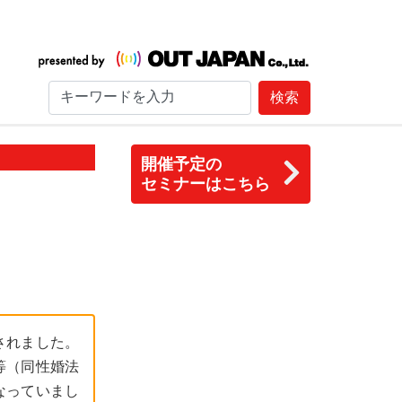
検索
開催予定の
セミナーはこちら
されました。
等（同性婚法
なっていまし