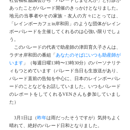
社会福祉協議会から「パレードしませんか」と打診が
あったことがパレード開催のきっかけとなりました。
地元の当事者やその家族・友人の方々にとっては、
「レインボーカフェin岸和田」のような団体がレイン
ボーパレードを主催してくれるのは心強い限りでしょ
う。
このパレードの代表で助産師の津田育久子さんは、
ラヂオ岸和田の番組「
あなたのそばにいつも助産師が
います
」（毎週日曜13時〜13時30分）のパーソナリテ
ィもつとめています（パレード当日も生放送があり、
パレード直前の告知を中心に、日本のレインボーパレ
ードのことなどをお話していました。いつもパレード
のレポートをしてくれるVENさんも参加していまし
た）
3月1日は（
昨年
は雨だったそうですが）気持ちよく
晴れて、絶好のパレード日和となりました。