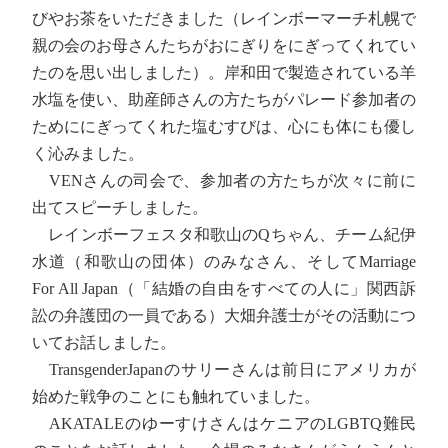
びやお茶をいただきました（レインボーマーチ札幌で
親の会のお母さんたちがおにぎりをにぎってくれてい
たのを思い出しました）。岸和田で製造されている羊
水塩を使い、助産師さんの方たちがパレード参加者の
ためににぎってくれた塩むすびは、心にも体にも優し
く沁みました。
VENさんの司会で、参加者の方たちが次々に前に
出てスピーチしました。
レインボーフェスタ和歌山のQちゃん、チーム紀伊
水道（和歌山の団体）のみなさん、そしてMarriage
For All Japan（「結婚の自由をすべての人に」関西訴
訟の弁護団の一員である）大畑弁護士がその活動につ
いてお話しました。
TransgenderJapanのサリーさんは前日にアメリカが
始めた戦争のことにも触れていました。
AKATALEのゆーすけさんはケニアのLGBTQ難民