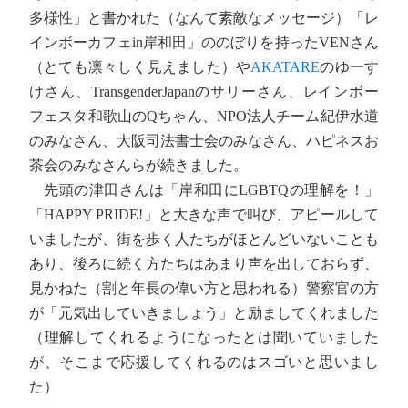
多様性」と書かれた（なんて素敵なメッセージ）「レ
インボーカフェin岸和田」ののぼりを持ったVENさん
（とても凛々しく見えました）や
AKATARE
のゆーす
けさん、TransgenderJapanのサリーさん、レインボー
フェスタ和歌山のQちゃん、NPO法人チーム紀伊水道
のみなさん、大阪司法書士会のみなさん、ハピネスお
茶会のみなさんらが続きました。
先頭の津田さんは「岸和田にLGBTQの理解を！」
「HAPPY PRIDE!」と大きな声で叫び、アピールして
いましたが、街を歩く人たちがほとんどいないことも
あり、後ろに続く方たちはあまり声を出しておらず、
見かねた（割と年長の偉い方と思われる）警察官の方
が「元気出していきましょう」と励ましてくれました
（理解してくれるようになったとは聞いていました
が、そこまで応援してくれるのはスゴいと思いまし
た）