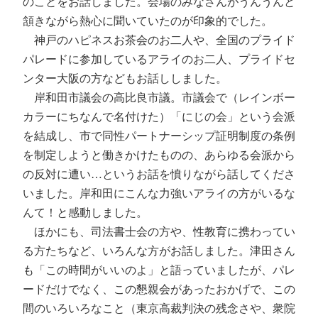
のことをお話しました。会場のみなさんがうんうんと
頷きながら熱心に聞いていたのが印象的でした。
神戸のハピネスお茶会のお二人や、全国のプライド
パレードに参加しているアライのお二人、プライドセ
ンター大阪の方などもお話ししました。
岸和田市議会の高比良市議。市議会で（レインボー
カラーにちなんで名付けた）「にじの会」という会派
を結成し、市で同性パートナーシップ証明制度の条例
を制定しようと働きかけたものの、あらゆる会派から
の反対に遭い…というお話を憤りながら話してくださ
いました。岸和田にこんな力強いアライの方がいるな
んて！と感動しました。
ほかにも、司法書士会の方や、性教育に携わってい
る方たちなど、いろんな方がお話しました。津田さん
も「この時間がいいのよ」と語っていましたが、パレ
ードだけでなく、この懇親会があったおかげで、この
間のいろいろなこと（東京高裁判決の残念さや、衆院