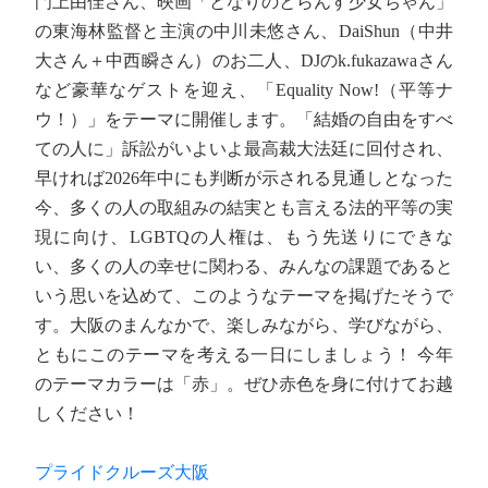
門上由佳さん、映画「となりのとらんす少女ちゃん」
の東海林監督と主演の中川未悠さん、DaiShun（中井
大さん＋中西瞬さん）のお二人、DJのk.fukazawaさん
など豪華なゲストを迎え、「Equality Now!（平等ナ
ウ！）」をテーマに開催します。「結婚の自由をすべ
ての人に」訴訟がいよいよ最高裁大法廷に回付され、
早ければ2026年中にも判断が示される見通しとなった
今、多くの人の取組みの結実とも言える法的平等の実
現に向け、LGBTQの人権は、もう先送りにできな
い、多くの人の幸せに関わる、みんなの課題であると
いう思いを込めて、このようなテーマを掲げたそうで
す。大阪のまんなかで、楽しみながら、学びながら、
ともにこのテーマを考える一日にしましょう！ 今年
のテーマカラーは「赤」。ぜひ赤色を身に付けてお越
しください！
プライドクルーズ大阪