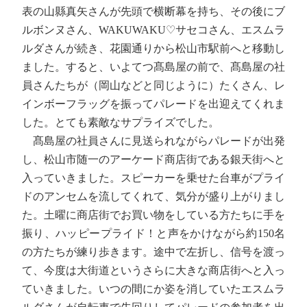
表の山縣真矢さんが先頭で横断幕を持ち、その後にブ
ルボンヌさん、WAKUWAKU♡サセコさん、エスムラ
ルダさんが続き、花園通りから松山市駅前へと移動し
ました。すると、いよてつ髙島屋の前で、髙島屋の社
員さんたちが（岡山などと同じように）たくさん、レ
インボーフラッグを振ってパレードを出迎えてくれま
した。とても素敵なサプライズでした。
髙島屋の社員さんに見送られながらパレードが出発
し、松山市随一のアーケード商店街である銀天街へと
入っていきました。スピーカーを乗せた台車がプライ
ドのアンセムを流してくれて、気分が盛り上がりまし
た。土曜に商店街でお買い物をしている方たちに手を
振り、ハッピープライド！と声をかけながら約150名
の方たちが練り歩きます。途中で左折し、信号を渡っ
て、今度は大街道というさらに大きな商店街へと入っ
ていきました。いつの間にか姿を消していたエスムラ