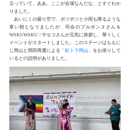
立っていて、ああ、ここが会場なんだな、とすぐわか
りました。
あいにくの曇り空で、ポツポツと小雨も降るような
寒い朝となりましたが、司会のブルボンヌさん＆
WAKUWAKU♡サセコさんが元気に挨拶し、華々しく
イベントがスタートしました。このステージはももに
じ岡山と岡田商運による
「虹トラ岡山」
をお借りして
いるとの説明がありました。