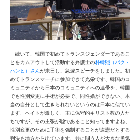
続いて、韓国で初めてトランスジェンダーであるこ
とをカムアウトして活動する弁護士の
朴韓熙（パク・
ハンヒ）さん
が来日し、急遽スピーチをしました。初
めてトランスマーチに参加できて光栄です、韓国のコ
ミュニティから日本のコミュニティへの連帯を、韓国
でも性別変更に手術が必要で、同性婚ができない、本
当の自分として生きられないというのは日本に似てい
ます、ヘイトが激しく、主に保守的キリスト教の人た
ちですが、その主張が嘘であること知ってますよね、
性別変更のために手術を強制することが違憲だとする
判決も地方から出ています、共に闘う人が大きな勇気