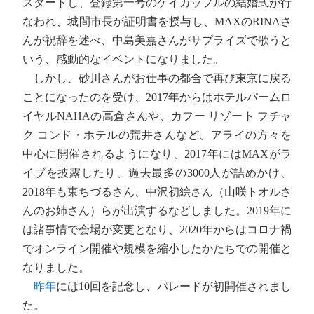
スタートし、登録第一号のゲイカップルの結婚式が行
なわれ、城間市長が証明書を授与し、MAXのRINAさ
んが祝辞を述べ、中島美嘉さんがサプライズで歌うと
いう、感動的なイベントになりました。
しかし、砂川さんがお仕事の都合で再び東京に戻る
ことになったのを受け、2017年からはホテルパームロ
イヤルNAHAの高倉さんや、カフー リゾート フチャ
ク コンド・ホテルの荒井さんなど、アライの方々を
中心に開催されるようになり、2017年にはMAXがラ
イブを披露したり、過去最多の3000人が詰めかけ、
2018年も東ちづるさん、中沢初絵さん（山咲トオルさ
んのお姉さん）らが出演するなどしました。2019年に
は諸事情で会場が変更となり、2020年からはコロナ禍
でオンライン開催や規模を縮小したかたちでの開催と
なりました。
昨年
には10回を記念し、パレードが初開催されまし
た。