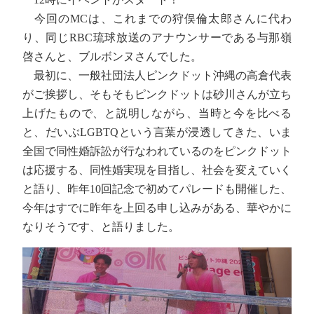
今回のMCは、これまでの狩俣倫太郎さんに代わ
り、同じRBC琉球放送のアナウンサーである与那嶺
啓さんと、ブルボンヌさんでした。
最初に、一般社団法人ピンクドット沖縄の高倉代表
がご挨拶し、そもそもピンクドットは砂川さんが立ち
上げたもので、と説明しながら、当時と今を比べる
と、だいぶLGBTQという言葉が浸透してきた、いま
全国で同性婚訴訟が行なわれているのをピンクドット
は応援する、同性婚実現を目指し、社会を変えていく
と語り、昨年10回記念で初めてパレードも開催した、
今年はすでに昨年を上回る申し込みがある、華やかに
なりそうです、と語りました。