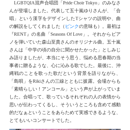
LGBTQIA混声合唱団「Pride Choir Tokyo」のみなさ
んが登場しました。代表して五十嵐ゆりさんが、「合
唱」という漢字をデザインしたTシャツの説明や、曲
の解説をしてくれました（
ピンク
の意味も）。最初は
『RENT』の名曲「Seasons Of Love」。それからピア
ノを弾いていた森山至貴さんのオリジナル曲。五十嵐
さんは「中学の頃の自分に聞かせたかった」としみじ
み語りましたが、本当にそう思う、悩める思春期の当
事者に贈るような、心に沁みる歌でした。最後に、沖
縄戦のことを歌った歌だという背景を語りながら、
「島唄」をRikiさんの三線とともに披露。会場からも
「素晴らしい！アンコール」という声が上がっていま
した。合唱って、歌っているそれぞれの人の表情から
思いが伝わってくるし、そういうところも含めて感動
的だなぁということをあらためて実感できるような、
とてもいいコンサートでした。