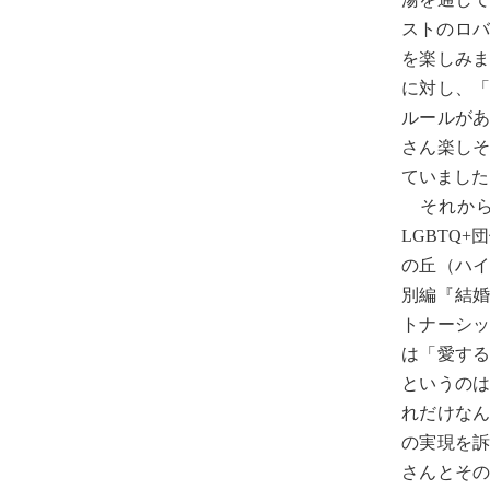
ストのロバ
を楽しみ
に対し、
ルールが
さん楽し
ていました
それから、「
LGBTQ
の丘（ハ
別編『結婚
トナーシ
は「愛す
というの
れだけな
の実現を
さんとそ