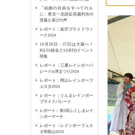
「結婚の自由をすべての人
に」東京一次訴訟高裁判決の
意義と喜びの声
レポート：金沢プライドウィ
ーク2024
10月26日・27日は大阪へ！
IGLTA総会とLGBTQイベント
特集
レポート：三重レインボーパ
レードin津まつり2024
レポート：岡山レインボーフ
ェスタ2024
レポート：ぐんまレインボー
プライドパレード
レポート：第5回ふくしまレイ
ンボーマーチ
レポート：レインボーフェス
タ和歌山2024