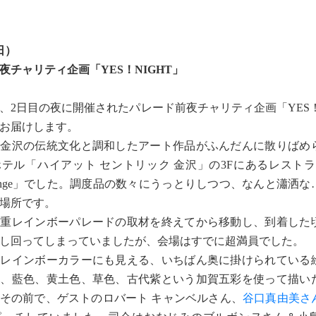
日）
夜チャリティ企画「YES！NIGHT」
2日目の夜に開催されたパレード前夜チャリティ企画「YES！N
お届けします。
金沢の伝統文化と調和したアート作品がふんだんに散りばめ
テル「ハイアット セントリック 金沢」の3Fにあるレストラン
& Lounge」でした。調度品の数々にうっとりしつつ、なんと瀟洒
場所です。
重レインボーパレードの取材を終えてから移動し、到着した
し回ってしまっていましたが、会場はすでに超満員でした。
レインボーカラーにも見える、いちばん奥に掛けられている
色、藍色、黄土色、草色、古代紫という加賀五彩を使って描い
その前で、ゲストのロバート キャンベルさん、
谷口真由美さ