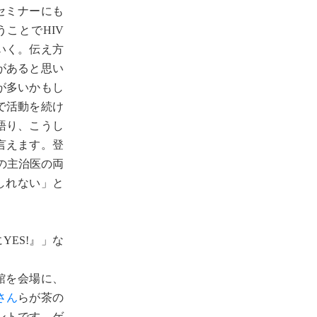
セミナーにも
ことでHIV
いく。伝え方
があると思い
が多いかもし
で活動を続け
語り、こうし
言えます。登
の主治医の両
しれない」と
ES!』」な
館を会場に、
さん
らが茶の
ントです。ゲ