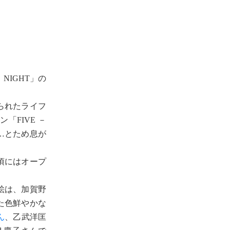
IGHT」の
られたライフ
「FIVE －
な…とため息が
頃にはオープ
絵は、加賀野
た色鮮やかな
ん
、乙武洋匡