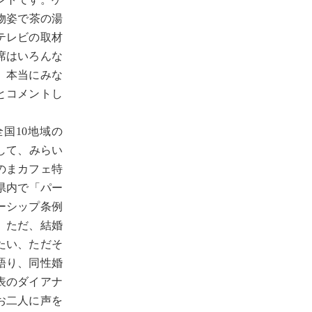
物姿で茶の湯
テレビの取材
席はいろんな
、本当にみな
とコメントし
と全国10地域の
として、みらい
のまカフェ特
県内で「パー
ーシップ条例
。ただ、結婚
たい、ただそ
語り、同性婚
表のダイアナ
お二人に声を