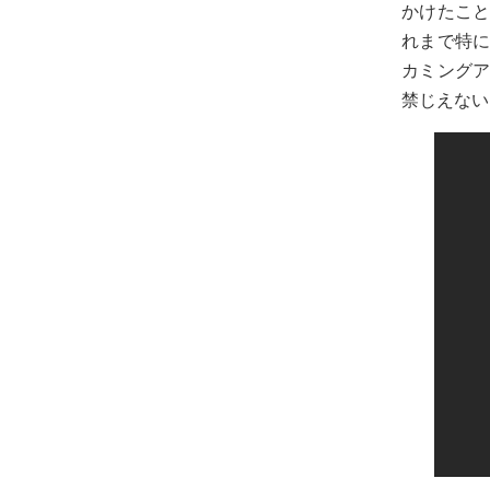
かけたこ
れまで特
カミング
禁じえない