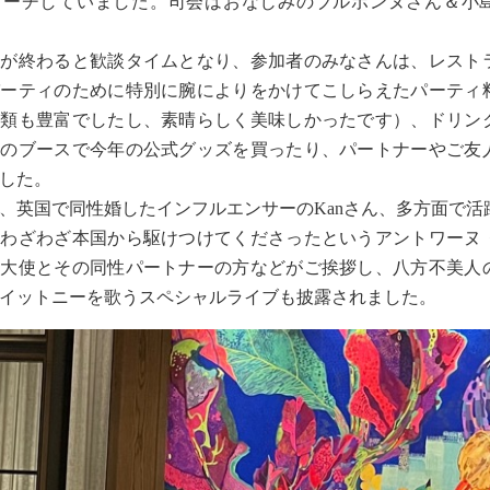
ピーチしていました。司会はおなじみのブルボンヌさん＆小
が終わると歓談タイムとなり、参加者のみなさんは、レスト
パーティのために特別に腕によりをかけてこしらえたパーティ
種類も豊富でしたし、素晴らしく美味しかったです）、ドリン
販のブースで今年の公式グッズを買ったり、パートナーやご友
した。
英国で同性婚したインフルエンサーのKanさん、多方面で活
、わざわざ本国から駆けつけてくださったというアントワーヌ
ー大使とその同性パートナーの方などがご挨拶し、八方不美人
イットニーを歌うスペシャルライブも披露されました。