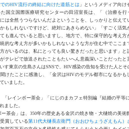
年までのHIV流行の終結に向けた道筋とは
」というメディア向け
いた国立国際医療研究センターの田沼室長は、「（治療を行う
的には全然うつらないんだよということを、しっかりと伝えて
のかもしれないですけど、絶対にあきらめない」「すごく活気
とても進んでいると思いますし、地方で、特に保守的な考え方
伝統的な考え方が多いかもしれないような方が住む中でここま
る方がいるのは、私にとっても良い驚きだったと思います」と
トがテレビで放送されたこともたいへん意義深いことだったと
いす東京の生島さんはSNSで、HIV感染の告知を受けた人とそ
聞けたことに感激し、「金沢はHIVのモデル都市になるかも
ていました。
「レインボー茶会」「にじのまカフェ特別編『結婚の平等にY
れました。
ー茶会」は、350年の歴史ある金沢の焼き物・大樋焼の美術
を受賞している
第11代大樋長左衛門（おおひちょうざえもん）
て加賀百万石の文化と多様性を感じてもらおうと企画したイベ