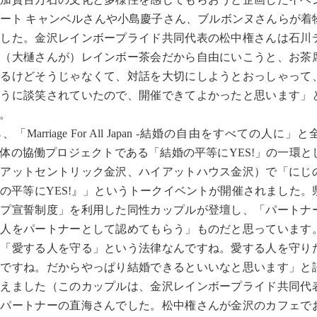
ート キャンベルさんや小島慶子さん、ブルボンヌさんらが着
ました。金沢レインボープライド共同代表の松中権さんは石川
「（大樋さんが）レインボー茶会だから自由にいこうと、お茶
あるけどそうじゃなくて、対話を大切にしようとおっしゃって
そうに談笑されていたので、開催できてよかったと思います」
。
Marriage For All Japan -結婚の自由をすべての人に」
+団体の協働プロジェクトである「結婚の平等にYES!」の一環
イアットセントリック金沢、ハイアットハウス金沢）で「にじ
の平等にYES!』」というトークイベントが開催されました。
ップ宣誓制度」を利用した同性カップルが登壇し、「パートナ
る人をパートナーとして認めてもらう」ものだと思っています
は「愛する人を守る」という法律なんですね。愛する人を守り
んですね。だからやっぱり結婚できるといいなと思います」と
訴えました（このカップルは、金沢レインボープライド共同代
のパートナーの直海さんでした。松中権さんが金沢のカフェで