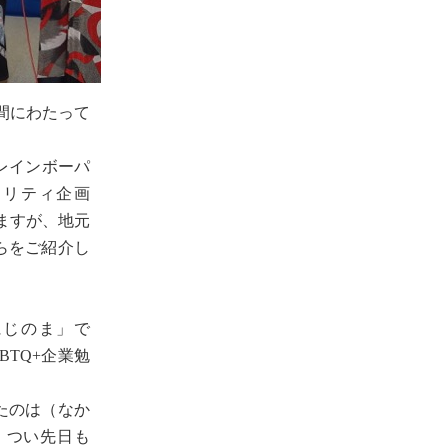
間にわたって
重レインボーパ
ャリティ企画
きますが、地元
らをご紹介し
にじのま」で
BTQ+企業勉
たのは（なか
。つい先日も