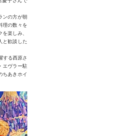
島慶子さんで
ランの方が朝
料理の数々を
クを楽しみ、
人と歓談した
躍する西原さ
・エヴラー駐
のちあきホイ