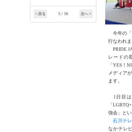
5 / 16
< 戻る
次へ >
今年の「金
行なわれま
PRIDE
レードの
「YES！
メディアが
ます。
1日目は
「LGBT
強会」とい
石川テ
なかテレ