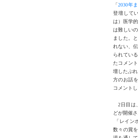
「
2030
登壇して
は）医学
は難しい
ました。
れない、
られてい
たコメン
壇したぷれ
方のお話を
コメントし
2日目は、
どが開催さ
「レインボ
数々の賞
湯を通し