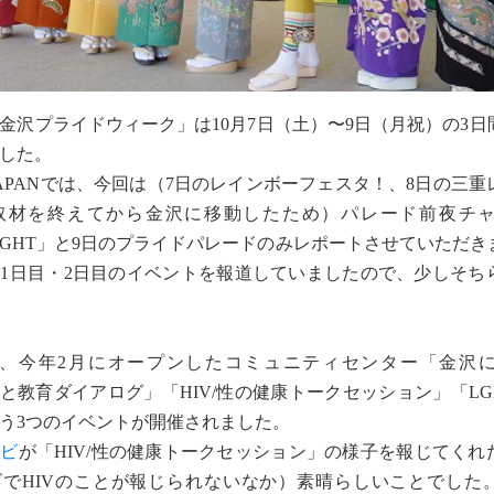
沢プライドウィーク」は10月7日（土）〜9日（月祝）の3日
した。
 JAPANでは、今回は（7日のレインボーフェスタ！、8日の三
取材を終えてから金沢に移動したため）パレード前夜チ
NIGHT」と9日のプライドパレードのみレポートさせていただ
1日目・2日目のイベントを報道していましたので、少しそち
、今年2月にオープンしたコミュニティセンター「金沢
Q+と教育ダイアログ」「HIV/性の健康トークセッション」「LG
う3つのイベントが開催されました。
レビ
が「HIV/性の健康トークセッション」の様子を報じてくれ
ビでHIVのことが報じられないなか）素晴らしいことでした