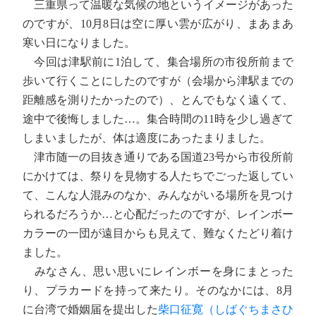
三重県って温暖な気候の地というイメージがあった
のですが、10月8日は空に厚い雲が広がり、まあまあ
寒い日になりました。
今回は津駅前に1泊して、集合場所の市役所前まで
歩いて行くことにしたのですが（会場から津駅までの
距離感を測りたかったので）、とんでもなく遠くて、
途中で後悔しました…。集合時間の11時を少し過ぎて
しまいましたが、体は適度にあったまりました。
津市随一の目抜き通りである国道23号から市役所前
にかけては、祭りを見物する人たちでごった返してい
て、こんな人混みのなか、みんながいる場所を見つけ
られるだろうか…と心配だったのですが、レインボー
カラーの一団が遠目からも見えて、難なくたどり着け
ました。
みなさん、思い思いにレインボーを身にまとった
り、プラカードを持って来たり。そのなかには、8月
に台湾で婚姻届を提出した
柴口征寛（しばぐちまさひ