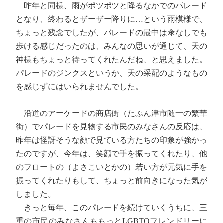
昨年と同様、雨がポツポツと降るなかでのパレード
となり、終わるとザーザー降りに…という雨模様で、
ちょっと残念でしたが、パレードの最中は傘なしでも
歩ける感じだったのは、みんなの思いが通じて、天の
神様もちょっと待ってくれたんだね、と思えました。
パレードのジンクスというか、天の采配のようなもの
を感じずにはいられませんでした。
沿道のアーケードの商店街（たぶん津市随一の繁華
街）でパレードを見物する市民のみなさんの反応は、
昨年は怪訝そうな顔で見ている方たちの印象が強かっ
たのですが、今年は、笑顔で手を振ってくれたり、他
のフロートの（よさこいとかの）若い方が元気に手を
振ってくれたりもして、ちょっと前向きになった気が
しました。
きっと毎年、このパレードを続けていくうちに、三
重の市民のみなさんももっとLGBTQフレンドリーに