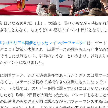
日となる10月7日（土）、大阪は、曇りがちながら時折晴れ
ぎることもなく、ちょうどいい感じのイベント日和となりまし
年ぶりのリアル開催となったレインボーフェスタ！
は、ゲート
などコロナ対策が実施され、出展ブースの数もちょっと少なめ
はそうした規制もなく、以前のような、というより、以前より
たイベントになりました。
に到着すると、たぶん過去最多であろうたくさんの出展ブー
め尽くし、ステージは初めて屋根付きの立派なものになってい
した。（会場では、のりピーを雨に濡らすわけにはいかないも
したが）昨年、2日目が大雨だったため、パレードもさること
トの出演者のみなさんが雨に濡れながらパフォーマンスするは
ようなことがないよう、「どのような天候の下でも参加される