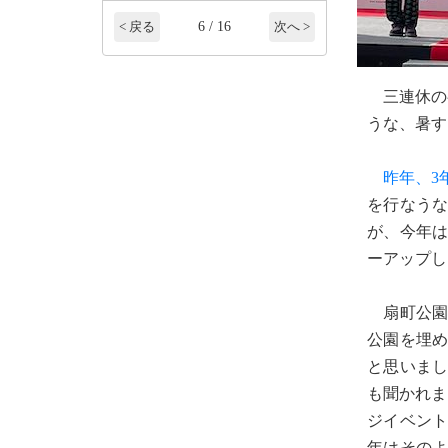
6 / 16
< 戻る
次へ >
三連休の初
うな、暑す
昨年、3
を行なう
が、今年
ーアップし
扇町公園
公園を埋
と思いま
も聞かれま
ジイベン
年はその