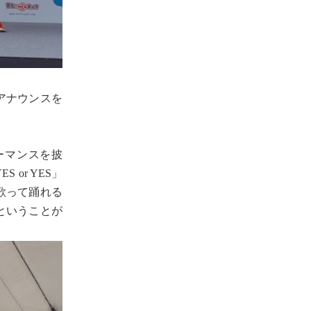
アナウンスを
ォーマンスを披
or YES」
歌って踊れる
ということが