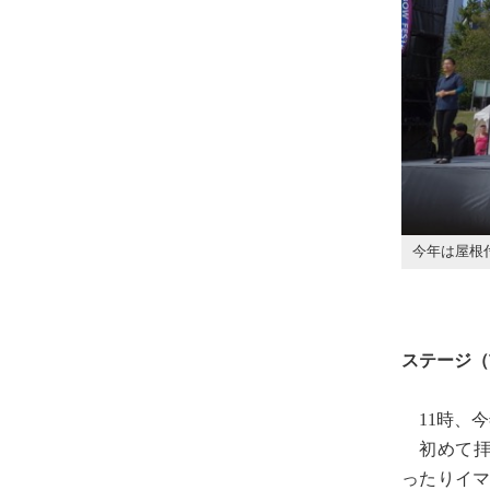
今年は屋根
ステージ（
11時、今
初めて拝見
ったりイ