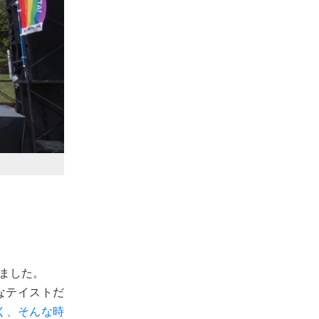
けました。
うなテイストだ
く、そんな時