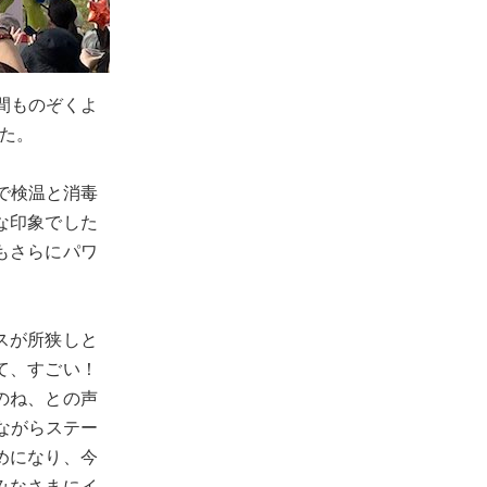
間ものぞくよ
た。
で検温と消毒
な印象でした
もさらにパワ
スが所狭しと
て、すごい！
のね、との声
ながらステー
めになり、今
みなさまにイ