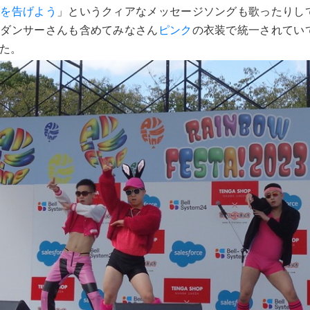
りを告げよう
」というクィアなメッセージソングも歌ったりし
。ダンサーさんも含めてみなさん
ピンク
の衣装で統一されてい
た。