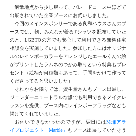
解散地点から少し戻って、パレードコース中ほどで
出展されていた企業ブースにお伺いしました。
今回のメインスポンサーである良和ハウスさんのブ
ースでは、朝、みんなが着るTシャツを配布していた
のと、LGBTQの方でも安心して利用できる無料住宅
相談会を実施していました。参加した方にはオリジナ
ルのレインボーカラーをアレンジしたエールくんの絵
がプリントしたラムネのつかみ取りという特典もプレ
ゼント（絵柄が何種類もあって、手間をかけて作って
くださってると思いました）
それからお隣りでは、資生堂さんもブース出展し、
ジェンダーニュートラルな誰でも利用できるメイクレ
ッスンを提供、ブース内にレインボーフラッグなども
掲げてくれていました。
お伺いできなかったのですが、翌日には
Meijiアラ
イプロジェクト「Marble」
もブース出展していたそう