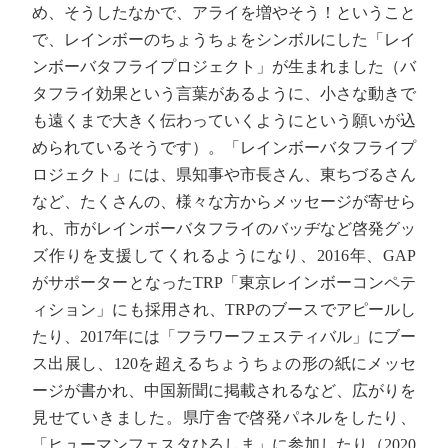
め、そうしたなかで、アライを増やそう！ということ
で、レインボーのちょうちょをシンボルにした「レイ
ンボーバタフライプロジェクト」が生まれました（バ
タフライ効果という言葉があるように、小さな動きで
も遠くまで大きく伝わっていくようにという願いが込
められているそうです）。「レインボーバタフライプ
ロジェクト」には、県知事や市長さん、東ちづるさん
など、たくさんの、様々な方からメッセージが寄せら
れ、市がレインボーバタフライのバッヂなど啓発グッ
ズ作りを支援してくれるようになり、2016年、GAP
がサポーターとなったTRP「東京レインボーコンペテ
ィション」にも採用され、TRPのブースでアピールし
たり、2017年には「フラワーフェスティバル」にブー
ス出展し、120を超えるちょうちょの形の紙にメッセ
ージが書かれ、中国新聞に掲載されるなど、広がりを
見せていきました。県庁舎で啓発パネルをしたり、
「ヒューマンフェスタひろしま」に参加したり（2020