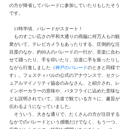
の方が帰省してパレードに参加していたりもしたそう
です。
11時半頃、パレードがスタート！
ものすごい広さの平和大通りの両脇に何万人もの観
衆がいて、テレビカメラもあったりする、圧倒的な注
目度のなか、約60人のパレードの一行が、音楽に合わ
せて踊ったり、手を叩いたり、沿道に手を振ったりし
ながら行進しました（
神戸のパレード
のときと同様で
す）。フェスティバルの公式のアナウンスで、セクシ
ュアルマイノリティ協会のみなさん、と紹介され、レ
インボーカラーの意味や、バタフライに込めた意味な
ども説明されていて、沿道で観ている方々に、趣旨が
伝わるようになっていました。
そういう、大きな通りで、たくさんの方が注目する
なかでのパレードという感慨だけでなく、もう一つ、