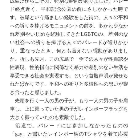
広島だからこその、特別な瞬間がありました。パレー
ド終点近く、平和記念公園の前にさしかかった時で
す。被爆という痛ましい経験をした街の、人々の平和
への祈りを捧げるモニュメントの前を、多かれ少なか
れ差別やいじめを経験してきたLGBTQの、差別のな
い社会への祈りを捧げる人々のパレードが通りかか
り、重なったとき、何とも言えない感動がありまし
た。折しも先月、この広島で「全ての人々が性自認や
性表現、性的指向に関係なく暴力や差別のない生活を
享受できる社会を実現する」という首脳声明が発せら
れたばかりです。平和への祈りと多様性への想いが響
き合ったと感じました。
先頭を行く一人の男の子が、もう一人の男の子を肩
車し、上に乗っていた男の子がレインボーフラッグを
大きく振っていたのも素敵でした。
沿道で、パレードには参加しなかったものの
「gay」と書いたレインボー柄のTシャツを着て応援