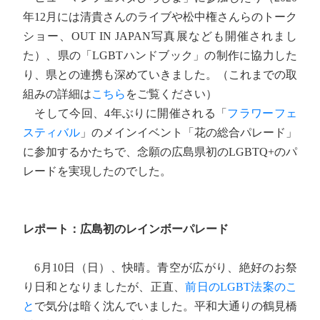
年12月には清貴さんのライブや松中権さんらのトーク
ショー、OUT IN JAPAN写真展なども開催されまし
た）、県の「LGBTハンドブック」の制作に協力した
り、県との連携も深めていきました。（これまでの取
組みの詳細は
こちら
をご覧ください）
そして今回、4年ぶりに開催される「
フラワーフェ
スティバル
」のメインイベント「花の総合パレード」
に参加するかたちで、念願の広島県初のLGBTQ+のパ
レードを実現したのでした。
レポート：広島初のレインボーパレード
6月10日（日）、快晴。青空が広がり、絶好のお祭
り日和となりましたが、正直、
前日のLGBT法案のこ
と
で気分は暗く沈んでいました。平和大通りの鶴見橋