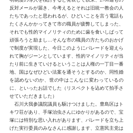
反対メールが届き、今考えるとそれは旧統一教会の人
たちであったと思われるが、ひどいことを言う電話も
たくさんかかってきて市の職員が疲弊してしまった、
それでも性的マイノリティのために歯を食いしばって
頑張ろうと励まし…そんな市の職員の方たちのおかげ
で制度が実現した、今日このようにパレードを迎えら
れて胸がジーンとしています、性的マイノリティが当
たり前に生きていけるということは人権の一丁目一番
地、国はなぜひどい法案を通そうとするのか、同性婚
を認めないのか、世の中はこんなに変わっているの
に、といったお話でした（リスペクトを込めて拍手さ
せていただきました）
石川大我参議院議員も駆けつけました。豊島区はト
キワ荘があり、手塚治虫さんにゆかりがあるので、宝
塚には特別な思い入れがあります、パレードを立ち上
げた実行委員のみなさんに感謝します、立憲民主党は