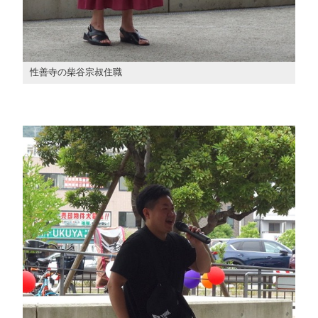
性善寺の柴谷宗叔住職