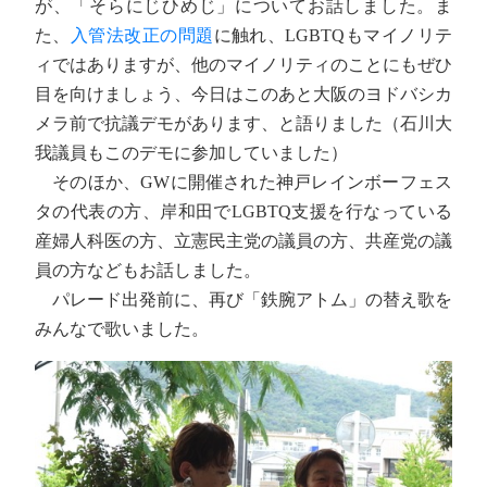
が、「そらにじひめじ」についてお話しました。ま
た、
入管法改正の問題
に触れ、LGBTQもマイノリテ
ィではありますが、他のマイノリティのことにもぜひ
目を向けましょう、今日はこのあと大阪のヨドバシカ
メラ前で抗議デモがあります、と語りました（石川大
我議員もこのデモに参加していました）
そのほか、GWに開催された神戸レインボーフェス
タの代表の方、岸和田でLGBTQ支援を行なっている
産婦人科医の方、立憲民主党の議員の方、共産党の議
員の方などもお話しました。
パレード出発前に、再び「鉄腕アトム」の替え歌を
みんなで歌いました。