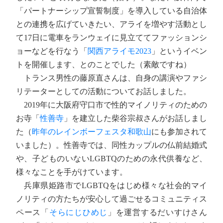
「パートナーシップ宣誓制度」を導入している自治体
との連携を広げていきたい、アライを増やす活動とし
て17日に電車をランウェイに見立ててファッションシ
ョーなどを行なう「
関西アライモ2023
」というイベン
トを開催します、とのことでした（素敵ですね）
トランス男性の藤原直さんは、自身の講演やファシ
リテーターとしての活動についてお話しました。
2019年に大阪府守口市で性的マイノリティのための
お寺「
性善寺
」を建立した柴谷宗叔さんがお話しまし
た（
昨年のレインボーフェスタ和歌山
にも参加されて
いました）。性善寺では、同性カップルの仏前結婚式
や、子どものいないLGBTQのための永代供養など、
様々なことを手がけています。
兵庫県姫路市でLGBTQをはじめ様々な社会的マイ
ノリティの方たちが安心して過ごせるコミュニティス
ペース「
そらにじひめじ
」を運営するだいすけさん