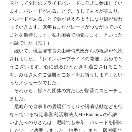
党として全国のプライドパレードに公式に参加してい
ます、パレードがあることでこうして人々が集まり、
パレードがあることで顔が見えるようになり街が変わ
っていきます、来年もまたパレードがつながっていく
ことを期待します、私も国会で頑張ります、といった
お話でした（拍手）
続いて、現宝塚市長の山崎晴恵氏からの祝辞が代読
されました。「レインボープライドの開催、おめでと
うございます。心に残るひとときを過ごされること
を。みなさんのご健勝とご多幸をお祈りします」とい
ったメッセージでした。
それから、様々な団体の方たちが順番にスピーチし
ました。
尼崎市で当事者の居場所づくりや講演活動などを行
なっている特定非営利活動法人MixRainbowの代表、
いよたみのりさんは、尼崎でも来年、パレードを開催
したい、と表明しました（拍手）。また、阪神間で