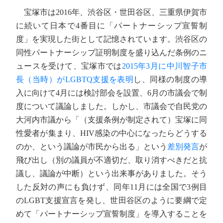
宝塚市は2016年、渋谷区・世田谷区、三重県伊賀市
に続いて日本で4番目に「パートナーシップ宣誓制
度」を実現した街として記憶されています。渋谷区の
同性パートナーシップ証明制度を盛り込んだ条例のニ
ュースを受けて、宝塚市では
2015年3月に中川智子市
長（当時）がLGBTQ支援を表明
し、同様の制度の導
入に向けて4月には検討部会を設置、6月の市議会で制
度について議論しました。しかし、市議会で自民党の
大河内市議から「（支援条例が制定されて）宝塚に同
性愛者が集まり、HIV感染の中心になったらどうする
のか、という議論が市民から出る」という
差別発言
が
飛び出し（別の議員が不適切だ、取り消すべきだと抗
議し、議論が中断）という出来事がありました。そう
した反対の声にも負けず、同年11月には全国で3例目
のLGBT支援宣言を発し、世田谷区のように要綱で定
めて「パートナーシップ宣誓制度」を導入することを