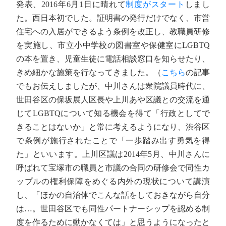
発表、2016年6月1日に晴れて
制度がスタート
しまし
た。西日本初でした。証明書の発行だけでなく、市営
住宅への入居ができるよう条例を改正し、教職員研修
を実施し、市立小中学校の図書室や保健室にLGBTQ
の本を置き、児童生徒に電話相談窓口を知らせたり、
きめ細かな施策を行なってきました。（
こちら
の記事
でもお伝えしましたが、中川さんは衆院議員時代に、
世田谷区の保坂展人区長や上川あや区議との交流を通
じてLGBTQについて知る機会を得て「行政としてで
きることはないか」と常に考えるようになり、渋谷区
で条例が施行されたことで「一歩踏み出す勇気を得
た」といいます。上川区議は2014年5月、中川さんに
呼ばれて宝塚市の職員と市議の合同の研修会で同性カ
ップルの権利保障をめぐる内外の現状について講演
し、「ほかの自治体でこんな話をしておきながら自分
は…。世田谷区でも同性パートナーシップを認める制
度を作るために動かなくては」と思うようになったと