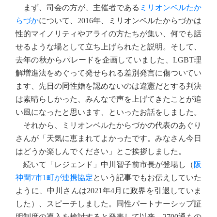
まず、司会の方が、主催者である
ミリオンベルたか
らづか
について、2016年、ミリオンベルたからづかは
性的マイノリティやアライの方たちが集い、何でも話
せるような場として立ち上げられたと説明。そして、
去年の秋からパレードを企画していました、LGBT理
解増進法をめぐって発せられる差別発言に傷ついてい
ます、先日の同性婚を認めないのは違憲だとする判決
は素晴らしかった、みんなで声を上げてきたことが追
い風になったと思います、といったお話をしました。
それから、ミリオンベルたからづかの代表のあぐり
さんが「天気に恵まれてよかったです。みなさん今日
はどうか楽しんでください」とご挨拶しました。
続いて「レジェンド」中川智子前市長が登場し（
阪
神間7市1町が連携協定
という記事でもお伝えしていた
ように、中川さんは2021年4月に政界を引退していま
した）、スピーチしました。同性パートナーシップ証
明制度の導入を検討すると発表して以来、2700通もの