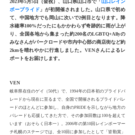
2023年5月5日（金祝）、山口県山口市で「
山口レイン
ボープライド
」が初開催されました。山口県で初め
て、中国地方でも岡山に次いで2例目となります。降
水確率100%だったにもかかわらず奇跡的に雨が上が
り、全国各地から集まった約200名のLGBTQ+Allyの
みなさんがパークロードや市内中心部の商店街など約
2kmを晴れやかに行進しました。VENさんによるレ
ポートをお届けします。
VEN
岐阜県在住のゲイ（50代）で、1994年の日本初のプライドパ
レードから現在に至るまで、全国で開催されるプライドパレ
ードのほとんどに参加し、自身のPRIDEを示しながら地方の
パレードも応援してきた方で、その参加回数は100を超えて
います（おそらく日本一）。2006年の第10回レインボーマー
チ札幌のステージでは、全10回に参加したとして「皆勤賞」