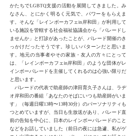
かたちでLGBTQ支援の活動を展開してきました。み
なさん、とにかく明るく元気で、パワーをもらえま
す。そんな「レインボーカフェin岸和田」が利用して
いる施設を管轄する社会福祉協議会から「パレードし
ませんか」と打診があったことが、パレード開催のき
っかけだったそうです。珍しいパターンだと思いま
す。地元の当事者やその家族・友人の方々にとって
は、「レインボーカフェin岸和田」のような団体がレ
インボーパレードを主催してくれるのは心強い限りだ
と思います。
パレードの代表で助産師の津田育久子さんは、ラヂ
オ岸和田の番組「あなたのそばにいつも助産師がいま
す」（毎週日曜13時〜13時30分）のパーソナリティも
つとめていますが、当日も生放送があり、パレード直
前の告知を中心に、日本のレインボーパレードのこと
などをお話していました（前日の夜には急遽、私がゲ