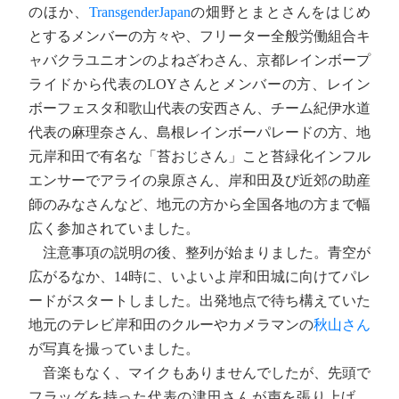
のほか、
TransgenderJapan
の畑野とまとさんをはじめ
とするメンバーの方々や、フリーター全般労働組合キ
ャバクラユニオンのよねざわさん、京都レインボープ
ライドから代表のLOYさんとメンバーの方、レイン
ボーフェスタ和歌山代表の安西さん、チーム紀伊水道
代表の麻理奈さん、島根レインボーパレードの方、地
元岸和田で有名な「苔おじさん」こと苔緑化インフル
エンサーでアライの泉原さん、岸和田及び近郊の助産
師のみなさんなど、地元の方から全国各地の方まで幅
広く参加されていました。
注意事項の説明の後、整列が始まりました。青空が
広がるなか、14時に、いよいよ岸和田城に向けてパレ
ードがスタートしました。出発地点で待ち構えていた
地元のテレビ岸和田のクルーやカメラマンの
秋山さん
が写真を撮っていました。
音楽もなく、マイクもありませんでしたが、先頭で
フラッグを持った代表の津田さんが声を張り上げ、