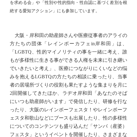
を求める会」や「性別や性的指向・性自認に基づく差別を根
絶する愛知アクション」にも参加しています。
大阪・岸和田の助産師さんや医療従事者のアライの
方たちの団体「レインボーカフェin岸和田」は、
「LGBTQ、性的マイノリティの事を一緒に考え、誰
もが多様性に生きる事ができる人権を未来に引き継い
でいきたいと考え」、医療につながりにくいなどの悩
みを抱えるLGBTQの方たちの相談に乗ったり、当事
者の居場所づくりの役割も果たすような集まりを月に
2回開催してきたほか、ラヂオ岸和田「あなたのそば
にいつも助産師がいます」で発信したり、研修を行な
ったり、大阪のレインボーフェスタ！やレインボーフ
ェスタ和歌山などにブースも出展したり、性の多様性
についてのコンテンツも盛り込んだ「サンバ（産婆）
フェスタ」というイベントを開催したり、さまざまな