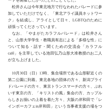
ードを開催したかったとのことでした。
松井さんは今年東北地方で行なわれたパレードに参
加していただけでなく、「東北アライ議員ネットワー
ク」を結成し、アライとして日々、LGBTQのために
頑張ってくださっています。
なお、「やまがたカラフルバレード」は松井さん
と、山形大学学生・教職員有志による「多様な性」に
ついて知る・話す・聞くための交流会「カラフル
café」を主宰している池田弘乃山形大准教授のお二人
が立ち上げました。
10月30日（日）13時、集合場所である山形駅近くの
第二公園に到着。東北各地の団体の方々、新潟プライ
ドパレードの方々、東京トランスマーチの方々、ぷれ
いす東京の方、「キリストの風」集会の方、カップル
らしきお揃いの上着を着た方々、大阪の岸和田で「レ
インボーカフェin岸和田」という当事者支援の場をつ