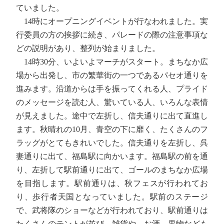
ていました。
14時にオープニングイベントが行なわれました。実
行委員の方の挨拶に続き、パレードの際の注意事項な
どの説明があり、整列が始まりました。
14時30分、いよいよマーチがスタート。まちなか広
場から出発し、市の繁華街の一つであるパセオ通りを
進みます。沿道からは手を振ってくれる人、プライド
のメッセージを読む人、驚いている人、いろんな表情
が見えました。途中で左折し、信夫通りに出て直進し
ます。秋晴れの10月、青空の下に靡く、たくさんのフ
ラッグがとてもきれいでした。信夫通りを左折し、呉
妻通りに出て、福島駅に向かいます。福島駅の前を通
り、左折して駅前通りに出て、ゴールのまちなか広場
を目指します。駅前通りは、秋フェスが行われてお
り、歩行者天国となっていました。駅前のステージ
で、武将隊のショーなどが行われており、駅前通りは
たくさんのテントが並び、雑貨や、お酒、果物なども