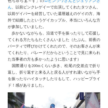
色ちゅらぁ～ず」の
ロビンソワさんとジュリアンさ
ん
、以前ピンクレゲイーで出演してくれたタツさん、
以前ゲイバーを経営していた還暦越えのゲイの方、海
外で結婚したというゲイカップル、本当にいろんな方
が参加していました。
歩かないながらも、沿道で手を振ったりして応援し
てくれる方たちもたくさんいました（たぶん、前夜の
パーティで呼びかけてくれたので、そのお客さんが来
てくれたり、パレードだからということで見に来られ
た当事者の方も多かったように思います）
国際通りを200mくらい歩き、松尾の交差点で折り
返し、折り返すと来る人と戻る人がすれ違いながら手
を振ったりハイタッチしたりもして、ハッピープライ
ド！感がありました。