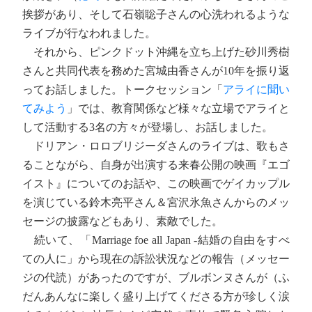
挨拶があり、そして石嶺聡子さんの心洗われるような
ライブが行なわれました。
それから、ピンクドット沖縄を立ち上げた砂川秀樹
さんと共同代表を務めた宮城由香さんが10年を振り返
ってお話しました。トークセッション「
アライに聞い
てみよう
」では、教育関係など様々な立場でアライと
して活動する3名の方々が登場し、お話しました。
ドリアン・ロロブリジーダさんのライブは、歌もさ
ることながら、自身が出演する来春公開の映画『エゴ
イスト』についてのお話や、この映画でゲイカップル
を演じている鈴木亮平さん＆宮沢氷魚さんからのメッ
セージの披露などもあり、素敵でした。
続いて、「Marriage foe all Japan -結婚の自由をすべ
ての人に」から現在の訴訟状況などの報告（メッセー
ジの代読）があったのですが、ブルボンヌさんが（ふ
だんあんなに楽しく盛り上げてくださる方が珍しく涙