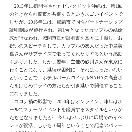
2013年に初開催されたピンクドット沖縄は、第1回
のときから那覇市が共催するというスゴいイベントで
したが、2016年には、那覇市で同性パートナーシップ
証明制度が施行され、第1号となったカップルの結婚
式が行なわれ、城間市長が証明書を直々に手渡し、お
祝いのスピーチをして、カップルの友人だった中島美
嘉さんがサプライズで歌ってくれたりするという感動
もありました。しかし翌年、主催の砂川さんが東京に
行くことになり、継続が困難に…それはもったいない
ということで、ホテルパームロイヤルNAHAの高倉さ
んをはじめアライの方たちが引き継いで開催すること
になりました。
コロナ禍の影響で、2020年はオンライン、昨年はホ
ールでステージイベントを鑑賞するスタイルというか
たちとなりましたが、今年は3年ぶりに広場でのイベ
ントが復活、しかも10周年ということで記念のパレー