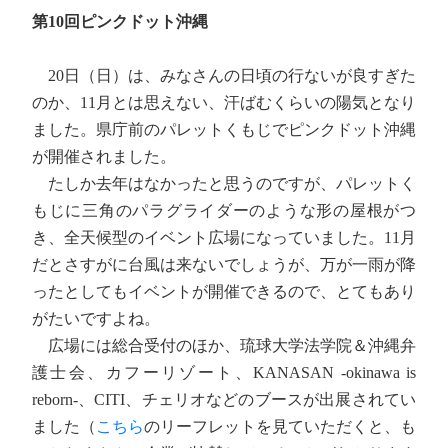
第10回ピンクドット沖縄
20日（日）は、みなさんの日頃の行ないが良すぎた
のか、11月とは思えない、汗ばむくらいの陽気となり
ました。県庁前のパレットくもじでピンクドット沖縄
が開催されました。
たしか去年はなかったと思うのですが、パレットく
もじに三角のパラグライダーのような形の屋根がつ
き、全天候型のイベント広場になっていました。11月
だとさすがに台風は来ないでしょうが、万が一雨が降
ったとしてもイベントが開催できるので、とてもあり
がたいですよね。
広場には総合受付のほか、琉球大学法学院＆沖縄弁
護士会、カフーリゾート、KANASAN -okinawa is
reborn-、CITI、チェリオなどのブースが出展されてい
ました（
こちら
のリーフレットを見ていただくと、も