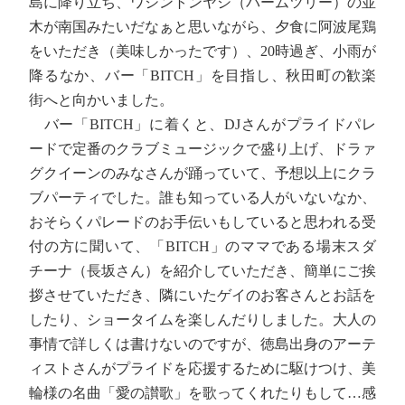
島に降り立ち、ワシントンヤシ（パームツリー）の並
木が南国みたいだなぁと思いながら、夕食に阿波尾鶏
をいただき（美味しかったです）、20時過ぎ、小雨が
降るなか、バー「BITCH」を目指し、秋田町の歓楽
街へと向かいました。
バー「BITCH」に着くと、DJさんがプライドパレ
ードで定番のクラブミュージックで盛り上げ、ドラァ
グクイーンのみなさんが踊っていて、予想以上にクラ
ブパーティでした。誰も知っている人がいないなか、
おそらくパレードのお手伝いもしていると思われる受
付の方に聞いて、「BITCH」のママである場末スダ
チーナ（長坂さん）を紹介していただき、簡単にご挨
拶させていただき、隣にいたゲイのお客さんとお話を
したり、ショータイムを楽しんだりしました。大人の
事情で詳しくは書けないのですが、徳島出身のアーテ
ィストさんがプライドを応援するために駆けつけ、美
輪様の名曲「愛の讃歌」を歌ってくれたりもして…感