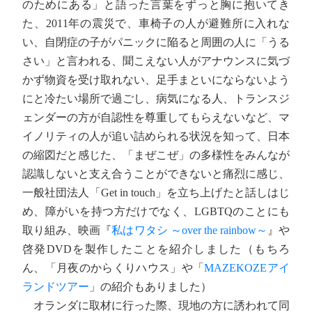
のためにある」と語った言葉をずっと胸に抱いてき
た、2011年の震災で、車椅子の人が避難所に入れな
い、自閉症の子がパニックに陥ると周囲の人に「うる
さい」と言われる、聞こえない人がアナウンスに気づ
かず物資を受け取れない、足手まといにならないよう
にと冷たい場所で過ごし、病気になる人、トランスジ
ェンダーの方が自認性を尊重してもらえないなど、マ
イノリティの人が追い詰められる状況を知って、日本
の縮図だと感じた、「まぜこぜ」の多様性をみんなが
認識しないと支え合うことができないと痛烈に感じ、
一般社団法人「Get in touch」を立ち上げたと話しはじ
め、障がいを持つ方だけでなく、LGBTQのことにも
取り組み、映画『
私はワタシ ～over the rainbow～
』や
啓発DVDを製作したことを紹介しました（もちろ
ん、「月夜のからくりハウス」や「
MAZEKOZEアイ
ランドツアー
」の紹介もありました）
オランダに取材に行った際、現地の方に誘われて同