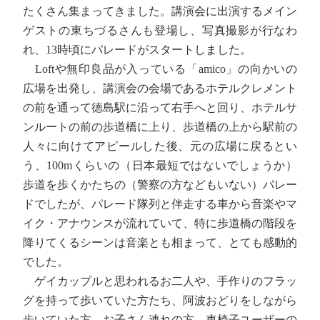
たくさん集まってきました。講演会に出演するメイン
ゲストの東ちづるさんも登場し、写真撮影が行なわ
れ、13時頃にパレードがスタートしました。
Loftや無印良品が入っている「amico」の向かいの
広場を出発し、講演会の会場であるホテルクレメント
の前を通って徳島駅に沿って右手へと回り、ホテルサ
ンルートの前の歩道橋に上り、歩道橋の上から駅前の
人々に向けてアピールした後、元の広場に戻るとい
う、100mくらいの（日本最短ではないでしょうか）
歩道を歩くかたちの（警察の方などもいない）パレー
ドでしたが、パレード隊列と伴走する車から音楽やマ
イク・アナウンスが流れていて、特に歩道橋の階段を
降りてくるシーンは音楽とも相まって、とても感動的
でした。
ゲイカップルと思われるお二人や、手作りのフラッ
グを持って歩いていた方たち、阿波おどりをしながら
歩いていた方、お子さん連れの方、車椅子ユーザーの