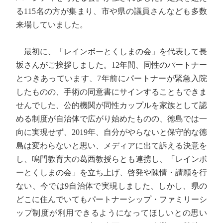
る115名の方が集まり、市や県の議員さんなども多数
来場していました。
最初に、「レインボーとくしまの会」を代表して長
坂さんがご挨拶しました。12年間、同性のパートナー
とつきあっています、7年前にパートナーが緊急入院
したものの、手術の同意書にサインすることもできま
せんでした、公的機関が同性カップルを家族として認
める制度が自治体で広がり始めたものの、徳島では一
向に実現せず、2019年、自分がやらないと保守的な徳
島は変わらないと思い、メディアに出て訴える決意を
し、鳴門教育大の葛西教授らとも連携し、「レインボ
ーとくしまの会」を立ち上げ、啓発や陳情・請願を行
ない、今では9自治体で実現しました、しかし、県の
どこに住んでいてもパートナーシップ・ファミリーシ
ップ制度が利用できるようになってほしいとの思い