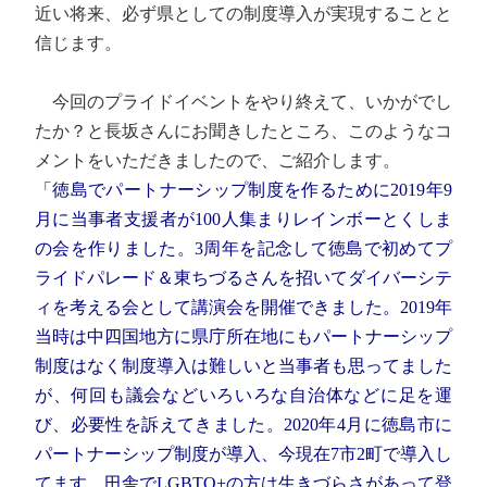
近い将来、必ず県としての制度導入が実現することと
信じます。
今回のプライドイベントをやり終えて、いかがでし
たか？と長坂さんにお聞きしたところ、このようなコ
メントをいただきましたので、ご紹介します。
「徳島でパートナーシップ制度を作るために2019年9
月に当事者支援者が100人集まりレインボーとくしま
の会を作りました。3周年を記念して徳島で初めてプ
ライドパレード＆東ちづるさんを招いてダイバーシテ
ィを考える会として講演会を開催できました。2019年
当時は中四国地方に県庁所在地にもパートナーシップ
制度はなく制度導入は難しいと当事者も思ってました
が、何回も議会などいろいろな自治体などに足を運
び、必要性を訴えてきました。2020年4月に徳島市に
パートナーシップ制度が導入、今現在7市2町で導入し
てます。田舎でLGBTQ+の方は生きづらさがあって登