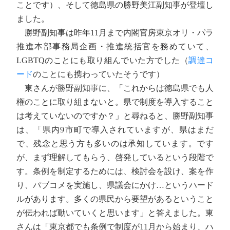
ことです）、そして徳島県の勝野美江副知事が登壇し
ました。
勝野副知事は昨年11月まで内閣官房東京オリ・パラ
推進本部事務局企画・推進統括官を務めていて、
LGBTQのことにも取り組んでいた方でした（
調達コ
ード
のことにも携わっていたそうです）
東さんが勝野副知事に、「これからは徳島県でも人
権のことに取り組まないと。県で制度を導入すること
は考えていないのですか？」と尋ねると、勝野副知事
は、「県内9市町で導入されていますが、県はまだ
で、残念と思う方も多いのは承知しています。です
が、まず理解してもらう、啓発しているという段階で
す。条例を制定するためには、検討会を設け、案を作
り、パブコメを実施し、県議会にかけ…というハード
ルがあります。多くの県民から要望があるということ
が伝われば動いていくと思います」と答えました。東
さんは「東京都でも条例で制度が11月から始まり、ハ