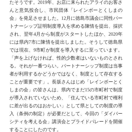
たそうです。2019年、お店に来られたアライのお客さ
んと意気投合し、市民団体「レインボーとくしまの
会」を発足させました。12月に徳島市議会に同性パー
トナーシップ証明制度導入を求める陳情を提出、採択
され、翌年4月から制度がスタートしたほか、2020年
には県内7市に陳情を提出しました。そうして徳島県
では現在、9市町が制度を導入するに至っています。
「声を上げなければ、性的少数者はいないものとされ
る。それが一番つらい。パートナーシップ制度は当事
者が利用するかどうかではなく、制度として存在する
ことが重要です」。長坂さんはじめ「レインボーとく
しまの会」の皆さんは、県内でまだ15の市町村で制度
が導入されていないため、「住んでいる市町村で権利
に差が出るのはおかしい」として県としての制度の導
入（条例の制定）が必要だとして、今回の「ダイバー
シティを考える会」講演会とプライドパレードを開催
することにしたのです。