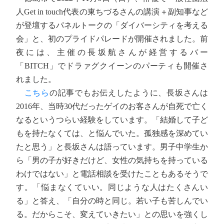
人Get in touch代表の東ちづるさんの講演＋副知事など
が登壇するパネルトークの「ダイバーシティを考える
会」と、初のプライドパレードが開催されました。前
夜には、主催の長坂航さんが経営するバー
「BITCH」でドラァグクイーンのパーティも開催さ
れました。
こちら
の記事でもお伝えしたように、長坂さんは
2016年、当時30代だったゲイのお客さんが自死で亡く
なるというつらい経験をしています。「結婚して子ど
もを持たなくては、と悩んでいた。孤独感を深めてい
たと思う」と長坂さんは語っています。男子中学生か
ら「男の子が好きだけど、女性の気持ちを持っている
わけではない」と電話相談を受けたこともあるそうで
す。「悩まなくていい。同じような人はたくさんい
る」と答え、「自分の時と同じ。若い子も苦しんでい
る。だからこそ、変えていきたい」との思いを強くし