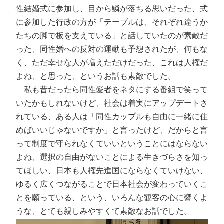
性結婚式に参加し、目から鱗が落ちる思いだった、式
に参加した行政の方が「テーブルは、それぞれ違うか
たちの脚で板を支えている」と話していたのが素敵だ
った、同性婚への反対の運動も予想されたが、何もな
く、ただ幸せな人が増えただけだった、これは人権だ
よね、と思った、というお話も素敵でした。
私も昔だったら同性愛者をネタにする番組で笑って
いたかもしれないけど、社会は着実にアップデートさ
れている、ある人は「同性カップルも自由に一緒に住
めばいいじゃないですか」と言ったけど、だからと言
って制度で守られなくていいということにはならない
よね、選択の自由がないことによる生きづらさを知っ
てほしい、日本も人権先進国にならなくていけない、
ゆるく広くつながることで日本社会が変わっていくこ
とを願っている、という、いろんな観客の心に響くよ
うな、とても親しみやすくて素敵なお話でした。