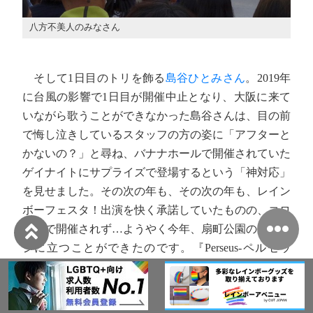
八方不美人のみなさん
そして1日目のトリを飾る
島谷ひとみさん
。2019年
に台風の影響で1日目が開催中止となり、大阪に来て
いながら歌うことができなかった島谷さんは、目の前
で悔し泣きしているスタッフの方の姿に「アフターと
かないの？」と尋ね、バナナホールで開催されていた
ゲイナイトにサプライズで登場するという「神対応」
を見せました。その次の年も、その次の年も、レイン
ボーフェスタ！出演を快く承諾していたものの、コロ
ナ禍で開催されず…ようやく今年、扇町公園のステー
ジに立つことができたのです。『Perseus-ペルセウ
ス-』では自ら二丁目で流行ってる合いの手を披露
し、レインボーフェスタ！のテーマソングである
『YUME日和』や、代表曲『亜麻色の髪の乙女』も歌