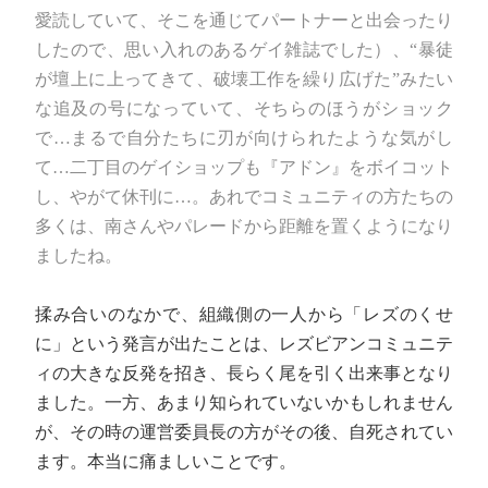
愛読していて、そこを通じてパートナーと出会ったり
したので、思い入れのあるゲイ雑誌でした）、“暴徒
が壇上に上ってきて、破壊工作を繰り広げた”みたい
な追及の号になっていて、そちらのほうがショック
で…まるで自分たちに刃が向けられたような気がし
て…二丁目のゲイショップも『アドン』をボイコット
し、やがて休刊に…。あれでコミュニティの方たちの
多くは、南さんやパレードから距離を置くようになり
ましたね。
揉み合いのなかで、組織側の一人から「レズのくせ
に」という発言が出たことは、レズビアンコミュニテ
ィの大きな反発を招き、長らく尾を引く出来事となり
ました。一方、あまり知られていないかもしれません
が、その時の運営委員長の方がその後、自死されてい
ます。本当に痛ましいことです。