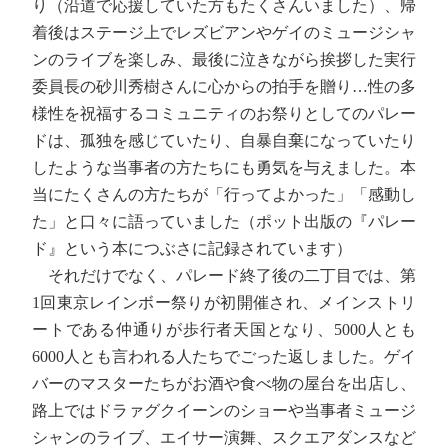
り（沿道で応援していた方もたくさんいました）、帰
着後はステージ上でレズビアンやゲイのミュージシャ
ンのライブを楽しみ、最後に泣きながら挨拶した実行
委員長の砂川秀樹さんに心からの拍手を贈り…性の多
様性を祝福するコミュニティのお祭りとしてのパレー
ドは、孤独を感じていたり、自暴自棄になっていたり
したような当事者の方たちにも勇気を与えました。本
当にたくさんの方たちが「行ってよかった」「感動し
た」と口々に語っていました（ポット出版の『パレー
ド』という本につぶさに記録されています）
それだけでなく、パレード終了後の二丁目では、第
1回東京レインボー祭りが初開催され、メインストリ
ートである仲通りが歩行者天国となり、5000人とも
6000人とも言われる人たちでごった返しました。ゲイ
バーのマスターたちがお酒や食べ物の屋台を出店し、
路上ではドラァグクイーンのショーや当事者ミュージ
シャンのライブ、エイサー演舞、スクエアダンスなど