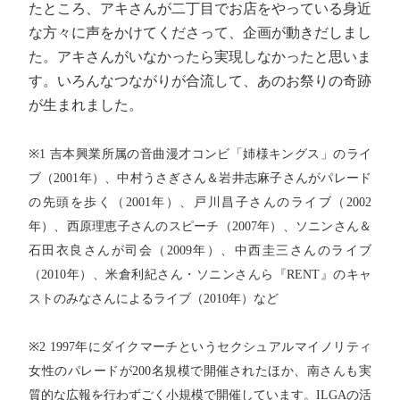
たところ、アキさんが二丁目でお店をやっている身近
な方々に声をかけてくださって、企画が動きだしまし
た。アキさんがいなかったら実現しなかったと思いま
す。いろんなつながりが合流して、あのお祭りの奇跡
が生まれました。
※1 吉本興業所属の音曲漫才コンビ「姉様キングス」のライ
ブ（2001年）、中村うさぎさん＆岩井志麻子さんがパレード
の先頭を歩く（2001年）、戸川昌子さんのライブ（2002
年）、西原理恵子さんのスピーチ（2007年）、ソニンさん＆
石田衣良さんが司会（2009年）、中西圭三さんのライブ
（2010年）、米倉利紀さん・ソニンさんら『RENT』のキャ
ストのみなさんによるライブ（2010年）など
※2 1997年にダイクマーチというセクシュアルマイノリティ
女性のパレードが200名規模で開催されたほか、南さんも実
質的な広報を行わずごく小規模で開催しています。ILGAの活