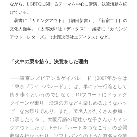
ながら、LGBTQに関するテーマを中心に講演、執筆活動を続
けている。
著書に『カミングアウト』（朝日新書）、『新宿二丁目の
文化人類学』（太郎次郎社エディタス）、編著に『カミング
アウト・レターズ』（太郎次郎社エディタス）など。
「火中の栗を拾う」決意をした理由
――東京レズビアン＆ゲイパレード（2007年からは
「東京プライドパレード」）は、単にデモ行進として
街を歩くというのではなく、DJフロートにドラァグ
クイーンが乗り、沿道の方なども楽しめるようなハッ
ピーなお祭りであり、また、著名人がたくさん参加・
出演したり※1、大阪府議の尾辻かな子さんがカミン
グアウトしたり、Eテレ『ハートをつなごう』の公開
収録を行なったり、ソフトバンクのような有名大企業