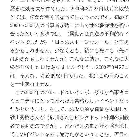
ミュニティの様相をも）ガラリと変える、LGBTQの
歴史に残る大事件でした。2000年8月27日以前と以後
とでは、何かが全く異なってしまったのです。初めて
5000〜6000人の当事者が路上に出て性の多様性を祝い
合ったという意味では、（暴動とは真逆の平和的なイ
ベントでしたが）「日本のストーンウォール」と言え
るかもしれません。少なくとも、後にも先にも（先に
はあるかもしれませんが）こんなに熱い、こんなに大
勢が号泣した日はありませんでした。2000年8月27日
は、そんな、奇跡的な1日でした。私はこの日のこと
を一生忘れません。
この2000年のパレード＆レインボー祭りが当事者コ
ミュニティにとってどれだけ素晴らしいイベントだっ
たかということ、そしてこの歴史的な偉業を実現した
砂川秀樹さんが（砂川さんはピンクドット沖縄の創設
者でもあるのですが）、どれだけの血と汗と涙を流し
てこのイベントをやり遂げたかということを、アライ