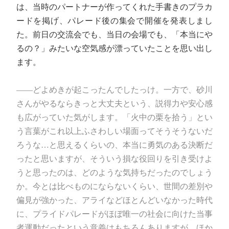
は、当時のパートナーが作ってくれた手書きのプラカ
ードを掲げ、パレード後の集会で開催を発表しまし
た。前日の交流会でも、当日の会場でも、「本当にや
るの？」みたいな空気感が漂っていたことを思い出し
ます。
――どよめきが起こったんでしたっけ。一方で、砂川
さんがやるならきっと大丈夫という、説得力や安心感
も広がっていた気がします。「火中の栗を拾う」とい
う言葉がこれ以上ふさわしい場面ってそうそうないだ
ろうな…と思えるくらいの、本当に勇気のある決断だ
ったと思いますが、そういう損な役回りを引き受けよ
うと思ったのは、どのような気持ちだったのでしょう
か。今とは比べものにならないくらい、世間の差別や
偏見が強かった、アライなどほとんどいなかった時代
に、プライドパレードがほぼ唯一の社会に向けた当事
者運動だったという意義はもちろんありますが、ほか