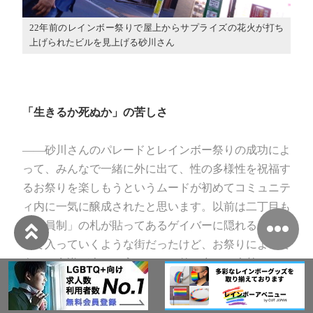
22年前のレインボー祭りで屋上からサプライズの花火が打ち
上げられたビルを見上げる砂川さん
「生きるか死ぬか」の苦しさ
――砂川さんのパレードとレインボー祭りの成功によ
って、みんなで一緒に外に出て、性の多様性を祝福す
るお祭りを楽しもうというムードが初めてコミュニテ
ィ内に一気に醸成されたと思います。以前は二丁目も
「会員制」の札が貼ってあるゲイバーに隠れるように
して入っていくような街だったけど、お祭りによって
人々の意識が大きく変わって、外に出て、大勢でオー
プンに楽しむことがこんなに気持ちいいのかと、じゃ
あ来年はパレードにも行ってみるか、というような気