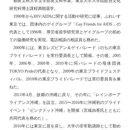
都留文科大学文学部英文科卒業。東京大学大学院総合文化
研究科博士課程満期退学。
1990年からHIV/AIDSに関する活動や研究に従事。ぷれいす
東京では、団体内のゲイグループ「Gay Friends for AIDS」の
代表として1996年、厚労省疫学研究班とゲイグループの初め
ての協働研究を実現。電話相談の相談員も務めた。
2000年には、東京レズビアン＆ゲイパレード（のちの東京
プライドパレード）を実行委員長として開催。その後、2005
年、2006年、2009年、2010年に同パレードの母体団体
TOKYO Prideの代表となり、2009年の東京プライドフェステ
ィバル、2010年の東京プライドパレードでは実行委員長を兼
ねた。
2011年4月、故郷の沖縄に戻り、その年に「レインボーア
ライアンス沖縄」を設立。2013〜2016年に沖縄初のプライド
イベント「ピンクドット沖縄」を開催（宮城由香氏とともに
共同代表を務めた）。
2016年には東京に居を戻し、大学の非常勤講師として勤め