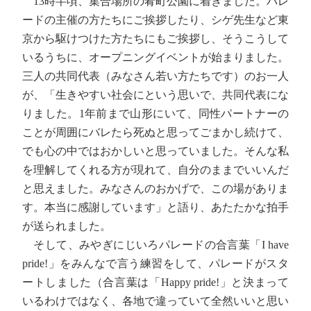
13時半頃、集合場所の肴町公園に着きました。パレ
ードの主催の方たちにご挨拶したり、シゲ先生など東
京から駆けつけた方たちにもご挨拶し、そうこうして
いるうちに、オープニングイベントが始まりました。
三人の共同代表（みなさん若い方たちです）のお一人
が、「生きやすい社会にという思いで、共同代表にな
りました。1年前まで山形にいて、同性パートナーの
ことが周囲にバレたら死ぬと思ってごまかし続けて、
でも心の中ではおかしいと思っていました。そんな私
を理解してくれる方が現れて、自分のままでいいんだ
と思えました。みなさんのおかげで、この場がありま
す。本当に感謝しています」と語り、あたたかな拍手
が送られました。
そして、みやぎにじいろパレードの合言葉「I have
pride!」をみんなで言う練習をして、パレードがスタ
ートしました（合言葉は「Happy pride!」と決まって
いるわけではなく、各地で違っていて全然いいと思い