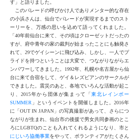
す」と語りました。
このパレードの呼びかけ人でありメンター的な存在
の小浜さんは、仙台でパレードが実現するまでのスト
ーリーを、万感の思いを込めて語ってくれました。
「40年前仙台に来て、その頃はクローゼットだったの
すが、府中青年の家の裁判が始まったことにも触発さ
れて、29でゲイシーンに飛び込み、しかし、一人でプ
ライドを持つということは大変で、つながりながらエ
ンパワーしてきました。1992年、札幌や名古屋から仙
台に来て合宿をして、ゲイ＆レズビアンのサークルが
できました。震災のあと、各地でいろんな活動が起こ
り、2015年から団体が集まって「
東北レインボー
SUMMER
」というイベントを開催しました。2016年
に「OUT IN JAPAN」の写真撮影があって、さらにつ
ながりが生まれ、仙台市の後援で男女共同参画のとこ
ろにLGBTQのことも入れてくれるようになり、市と
にじいろ協働事業
をやって、ボランティアがたくさん