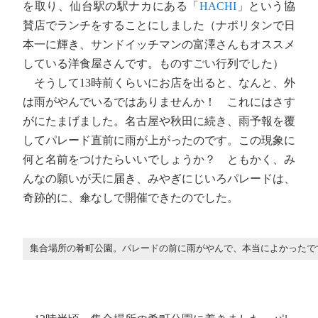
を取り、仙台駅の駅ナカにある「
HACHI
」という協
賛店でランチをすることにしました（ナポリタンで日
本一に輝き、サンドイッチマンの富澤さんもオススメ
している洋食屋さんです。ものすごい行列でした）
そうして13時前くらいにお店を出ると、なんと、外
は雨がやんでいるではありませんか！ これにはさす
がにたまげました。名古屋や秋田に続き、雨予報を覆
してパレード直前に雨が上がったのです。この現象に
何と名前をつけたらいいでしょうか？ ともかく、み
んなの願いが天に届き、みやぎにじいろパレードは、
奇跡的に、傘なしで開催できたのでした。
集合場所の肴町公園。パレードの前に雨がやんで、本当によかったで