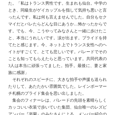
た。「私はトランス男性です。生まれも仙台。中学の
とき、同級生がゲイカップルを指して気持ち悪いと言
ったんです。私は何も言えませんでした。自分もセク
マイだとバレたらどんな目にあうか…怖かったからで
す。でも、今、こうやってみなさんと一緒に歩けたこ
と、本当にうれしいです。涙が出ます。プライドを持
てたと感じます。今、ネット上でトランス女性へのヘ
イトがすごくて、とても悲しいです。パレードでその
ことも知ってもらえたらと思っています。共同代表の
3人は本当に頑張ってました。拍手。最後に、妻と家
族に感謝」
それぞれのスピーチに、大きな拍手や声援も送られ
たりして、あたたかい雰囲気でした。レインボーマー
チ札幌のプライド集会を思い出しました。
集会のフィナーレは、パレードの先頭を素晴らしく
カッコいい衣装で歩いていた集団、仙台唯一のレズビ
アンバー『楽園』のみなさんによる、メンバー紹介の