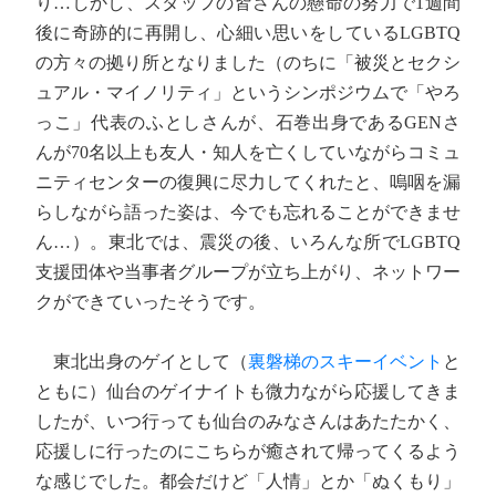
り…しかし、スタッフの皆さんの懸命の努力で1週間
後に奇跡的に再開し、心細い思いをしているLGBTQ
の方々の拠り所となりました（のちに「被災とセクシ
ュアル・マイノリティ」というシンポジウムで「やろ
っこ」代表のふとしさんが、石巻出身であるGENさ
んが70名以上も友人・知人を亡くしていながらコミュ
ニティセンターの復興に尽力してくれたと、嗚咽を漏
らしながら語った姿は、今でも忘れることができませ
ん…）。東北では、震災の後、いろんな所でLGBTQ
支援団体や当事者グループが立ち上がり、ネットワー
クができていったそうです。
東北出身のゲイとして（
裏磐梯のスキーイベント
と
ともに）仙台のゲイナイトも微力ながら応援してきま
したが、いつ行っても仙台のみなさんはあたたかく、
応援しに行ったのにこちらが癒されて帰ってくるよう
な感じでした。都会だけど「人情」とか「ぬくもり」