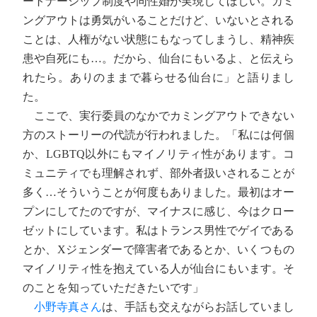
ートナーシップ制度や同性婚が実現してほしい。カミ
ングアウトは勇気がいることだけど、いないとされる
ことは、人権がない状態にもなってしまうし、精神疾
患や自死にも…。だから、仙台にもいるよ、と伝えら
れたら。ありのままで暮らせる仙台に」と語りまし
た。
ここで、実行委員のなかでカミングアウトできない
方のストーリーの代読が行われました。「私には何個
か、LGBTQ以外にもマイノリティ性があります。コ
ミュニティでも理解されず、部外者扱いされることが
多く…そういうことが何度もありました。最初はオー
プンにしてたのですが、マイナスに感じ、今はクロー
ゼットにしています。私はトランス男性でゲイである
とか、Xジェンダーで障害者であるとか、いくつもの
マイノリティ性を抱えている人が仙台にもいます。そ
のことを知っていただきたいです」
小野寺真さん
は、手話も交えながらお話していまし