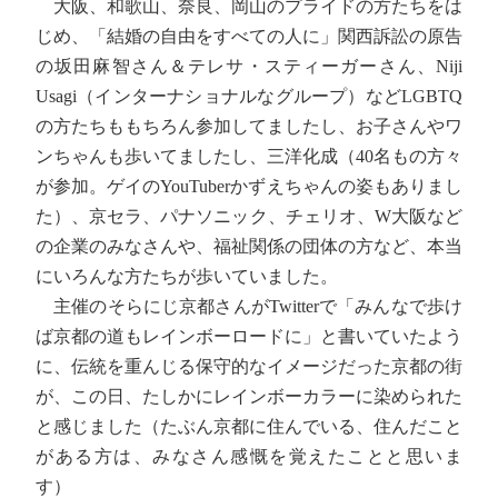
大阪、和歌山、奈良、岡山のプライドの方たちをは
じめ、「結婚の自由をすべての人に」関西訴訟の原告
の坂田麻智さん＆テレサ・スティーガーさん、Niji
Usagi（インターナショナルなグループ）などLGBTQ
の方たちももちろん参加してましたし、お子さんやワ
ンちゃんも歩いてましたし、三洋化成（40名もの方々
が参加。ゲイのYouTuberかずえちゃんの姿もありまし
た）、京セラ、パナソニック、チェリオ、W大阪など
の企業のみなさんや、福祉関係の団体の方など、本当
にいろんな方たちが歩いていました。
主催のそらにじ京都さんがTwitterで「みんなで歩け
ば京都の道もレインボーロードに」と書いていたよう
に、伝統を重んじる保守的なイメージだった京都の街
が、この日、たしかにレインボーカラーに染められた
と感じました（たぶん京都に住んでいる、住んだこと
がある方は、みなさん感慨を覚えたことと思いま
す）