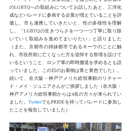
のLGBTQへの取組みについてお話したあと、三洋化
成などパレードに参画する企業が増えていることを評
価し、市も連携していきたいと、性の多様性を理解
し、「LGBTQの生きづらさを一つ一つ丁寧に取り除
いていく取組みを進めてまいりたい」と語りました
（また、京都市の姉妹都市であるキーウのことに触
れ、市役所前に亡くなった方を追悼する祭壇を設けて
いるということ、ロシア軍の即時撤退を求めるとも語
っていました。この日のお着物は青と黄色でした）。
続いて、在大阪・神戸アメリカ総領事館のリチャー
ド・メイ・ジュニアさんがご挨拶しました（在大阪・
神戸アメリカ総領事館からは4名の方々が来られてい
ました。
Twitter
でもPRIDEを持ってパレードに参加し
たことを報告していました）