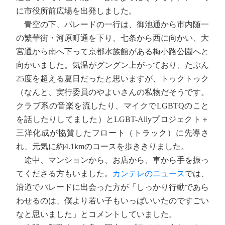
に市役所前広場を出発しました。
青空の下、パレードの一行は、御池通から市内随一
の繁華街・河原町通を下り、七条から西に向かい、大
宮通から南へ下って京都水族館がある梅小路公園へと
向かいました。気温がグングン上がっており、たぶん
25度を超える夏日だったと思いますが、トゥクトゥク
（なんと、実行委員のやよいさんの私物だそうです。
クラブ系の音楽を流したり、マイクでLGBTQのこと
を話したりしてました）とLGBT-Allyプロジェクト＋
三洋化成が協賛したフロート（トラック）に先導さ
れ、元気に約4.1kmのコースを歩ききりました。
途中、マンションから、お店から、車から手を振っ
てくださる方もいました。
カンテレのニュース
では、
沿道でパレードに出会った方が「しっかり行動であら
わせるのは、僕より若い子もいっぱいいたのですごい
なと思いました」とコメントしていました。