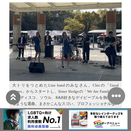
大トリをつとめたLine bandのみなさん。Chicの「Good
Times」からスタートし、Sister Sledgeの「We Are Family」ま
で、ディスコ、ソウル、R&B好きなゲイピープルを熱狂させ
るような選曲。まさかこんなスゴい、プロフェッショナルなバ
ンドが登場するなんて！と感激しました。最高でした