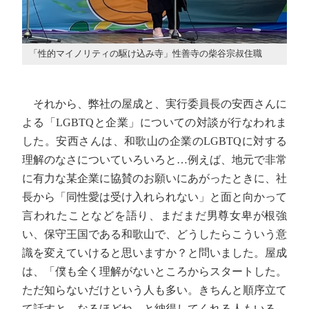
「性的マイノリティの駆け込み寺」性善寺の柴谷宗叔住職
それから、弊社の屋成と、実行委員長の安西さんに
よる「LGBTQと企業」についての対談が行なわれま
した。安西さんは、和歌山の企業のLGBTQに対する
理解のなさについていろいろと…例えば、地元で非常
に有力な某企業に協賛のお願いにあがったときに、社
長から「同性愛は受け入れられない」と面と向かって
言われたことなどを語り、まだまだ男尊女卑が根強
い、保守王国である和歌山で、どうしたらこういう意
識を変えていけると思いますか？と問いました。屋成
は、「僕も全く理解がないところからスタートした。
ただ知らないだけという人も多い。きちんと順序立て
て話すと、なるほどね、と納得してくれる人もいる。