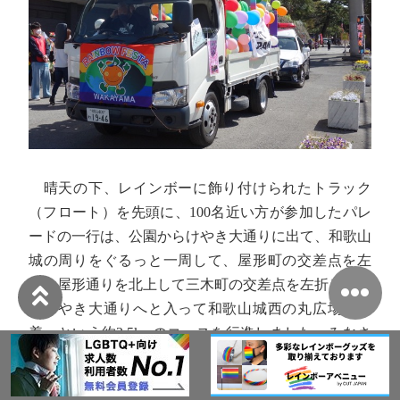
晴天の下、レインボーに飾り付けられたトラック
（フロート）を先頭に、100名近い方が参加したパレ
ードの一行は、公園からけやき大通りに出て、和歌山
城の周りをぐるっと一周して、屋形町の交差点を左
折、屋形通りを北上して三木町の交差点を左折し、再
びけやき大通りへと入って和歌山城西の丸広場に帰
着、という約2.5kmのコースを行進しました。みなさ
ん最初から最後まで元気よくノリノリで歩き、沿道の
人たちに手を振ったりしていました（振り返してくれ