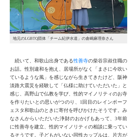
地元のLGBTQ団体「チーム紀伊水道」の倉嶋麻理奈さん
続いて、和歌山出身である
性善寺
の柴谷宗叔住職の
お話。性別違和を抱え、居場所がなく「まさに今吹い
ているような風」を感じながら生きてきたけど、阪神
淡路大震災を経験して「仏様に助けていただいた」と
感じ、高野山で仏教を学び、性的マイノリティのお寺
を作りたいとの思いがつのり、1回目のレインボーフ
ェスタ和歌山のときに寄付を呼びかけたそうです。み
なさんからいただいた浄財のおかげもあって、3年前
に性善寺を建立、性的マイノリティの相談に乗ってい
るそうです。子どもがいない同性カップルは、片方が