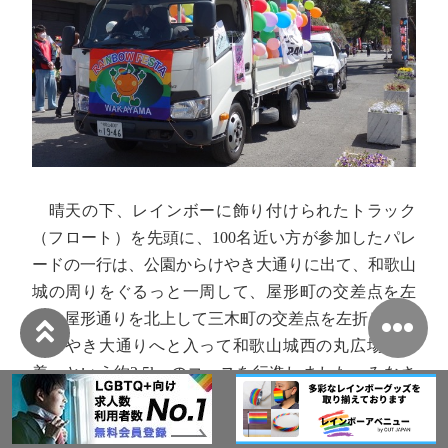
晴天の下、レインボーに飾り付けられたトラック
（フロート）を先頭に、100名近い方が参加したパレ
ードの一行は、公園からけやき大通りに出て、和歌山
城の周りをぐるっと一周して、屋形町の交差点を左
折、屋形通りを北上して三木町の交差点を左折し、再
びけやき大通りへと入って和歌山城西の丸広場に帰
着、という約2.5kmのコースを行進しました。みなさ
ん最初から最後まで元気よくノリノリで歩き、沿道の
人たちに手を振ったりしていました（振り返してくれ