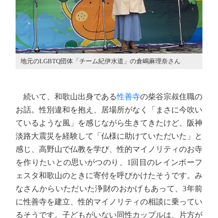
地元のLGBTQ団体「チーム紀伊水道」の倉嶋麻理奈さん
続いて、和歌山出身である
性善寺
の柴谷宗叔住職の
お話。性別違和を抱え、居場所がなく「まさに今吹い
ているような風」を感じながら生きてきたけど、阪神
淡路大震災を経験して「仏様に助けていただいた」と
感じ、高野山で仏教を学び、性的マイノリティのお寺
を作りたいとの思いがつのり、1回目のレインボーフ
ェスタ和歌山のときに寄付を呼びかけたそうです。み
なさんからいただいた浄財のおかげもあって、3年前
に性善寺を建立、性的マイノリティの相談に乗ってい
るそうです。子どもがいない同性カップルは、片方が