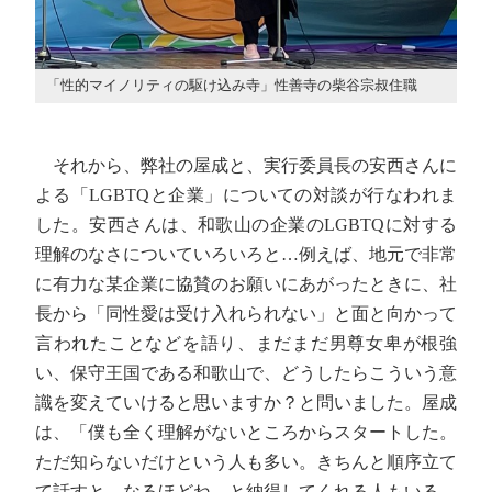
「性的マイノリティの駆け込み寺」性善寺の柴谷宗叔住職
それから、弊社の屋成と、実行委員長の安西さんに
よる「LGBTQと企業」についての対談が行なわれま
した。安西さんは、和歌山の企業のLGBTQに対する
理解のなさについていろいろと…例えば、地元で非常
に有力な某企業に協賛のお願いにあがったときに、社
長から「同性愛は受け入れられない」と面と向かって
言われたことなどを語り、まだまだ男尊女卑が根強
い、保守王国である和歌山で、どうしたらこういう意
識を変えていけると思いますか？と問いました。屋成
は、「僕も全く理解がないところからスタートした。
ただ知らないだけという人も多い。きちんと順序立て
て話すと、なるほどね、と納得してくれる人もいる。