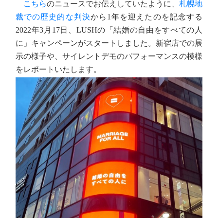
こちら
のニュースでお伝えしていたように、
札幌地
裁での歴史的な判決
から1年を迎えたのを記念する
2022年3月17日、LUSHの「結婚の自由をすべての人
に」キャンペーンがスタートしました。新宿店での展
示の様子や、サイレントデモのパフォーマンスの模様
をレポートいたします。