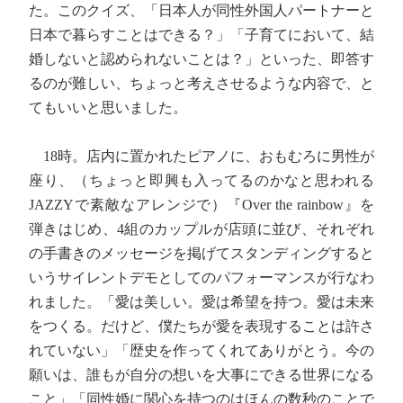
た。このクイズ、「日本人が同性外国人パートナーと
日本で暮らすことはできる？」「子育てにおいて、結
婚しないと認められないことは？」といった、即答す
るのが難しい、ちょっと考えさせるような内容で、と
てもいいと思いました。
18時。店内に置かれたピアノに、おもむろに男性が
座り、（ちょっと即興も入ってるのかなと思われる
JAZZYで素敵なアレンジで）『Over the rainbow』を
弾きはじめ、4組のカップルが店頭に並び、それぞれ
の手書きのメッセージを掲げてスタンディングすると
いうサイレントデモとしてのパフォーマンスが行なわ
れました。「愛は美しい。愛は希望を持つ。愛は未来
をつくる。だけど、僕たちが愛を表現することは許さ
れていない」「歴史を作ってくれてありがとう。今の
願いは、誰もが自分の想いを大事にできる世界になる
こと」「同性婚に関心を持つのはほんの数秒のことで