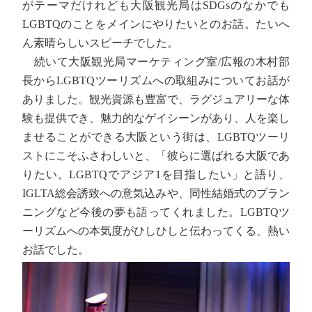
がテーマだけれども大阪観光局はSDGsのなかでも
LGBTQのことをメインにやりたいとのお話。たいへ
ん素晴らしいスピーチでした。
続いて大阪観光局マーケティング室/広報の木村部
長からLGBTQツーリズムへの取組みについてお話が
ありました。観光資源も豊富で、ラグジュアリーな体
験も提供でき、魅力的なゲイシーンがあり、人を楽し
ませることができる大阪という街は、LGBTQツーリ
ストにこそふさわしいと、「彼らに選ばれる大阪であ
りたい。LGBTQでアジア1を目指したい」と語り、
IGLTA総会誘致への意気込みや、同性結婚式のプラン
ニングなど今後の夢も語ってくれました。LGBTQツ
ーリズムへの本気度がひしひしと伝わってくる、熱い
お話でした。