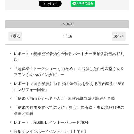
INDEX
7 / 16
< 戻る
次へ >
レポート：犯罪被害者給付金同性パートナー支給訴訟最高裁判
決
『超多様性トークショー!なれそめ』に出演した西村宏堂さん＆
フアンさんへのインタビュー
レポート：国会議員に同性婚の法制化を訴える院内集会「第6
回マリフォー国会」
「結婚の自由をすべての人に」札幌高裁判決の詳細と意義
「結婚の自由をすべての人に」東京二次訴訟・東京地裁判決の
詳細と意義
レポート：岸和田レインボーパレード2024
特集：レインボーイベント2024（上半期）