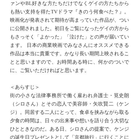
ァンやBL好きな方たちだけでなくゲイの方たちから
も熱い支持を得たTVドラマ『きのう何食べた？』。
映画化が発表されて期待が高まっていた作品が、つい
に公開されました。初日をご覧になったゲイの方から
もさっそく「よかった」「泣けた」との声が届いてい
ます。 日本の商業映画でみなさんにオススメできる
作品は本当に貴重です。かなり長い期間上映されるこ
とと思いますので、お時間ある時に、何かのついで
に、ご覧いただければと思います。
＜あらすじ＞
街の小さな法律事務所で働く雇われ弁護士・筧史朗
（シロさん）とその恋人で美容師・矢吹賢二（ケン
ジ）。同居する二人にとって、食卓を挟みながら取る
夕食の時間は、日々の出来事や想いを語り合う大切な
ひとときなのだ。ある日、シロさんの提案で、ケンジ
の誕生日プレゼントとして「京都旅行」に行くことに