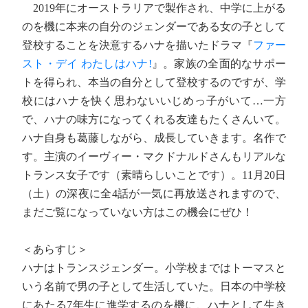
2019年にオーストラリアで製作され、中学に上がる
のを機に本来の自分のジェンダーである女の子として
登校することを決意するハナを描いたドラマ『
ファー
スト・デイ わたしはハナ!
』。家族の全面的なサポー
トを得られ、本当の自分として登校するのですが、学
校にはハナを快く思わないいじめっ子がいて…一方
で、ハナの味方になってくれる友達もたくさんいて。
ハナ自身も葛藤しながら、成長していきます。名作で
す。主演のイーヴィー・マクドナルドさんもリアルな
トランス女子です（素晴らしいことです）。11月20日
（土）の深夜に全4話が一気に再放送されますので、
まだご覧になっていない方はこの機会にぜひ！
＜あらすじ＞
ハナはトランスジェンダー。小学校まではトーマスと
いう名前で男の子として生活していた。日本の中学校
にあたる7年生に進学するのを機に、ハナとして生き