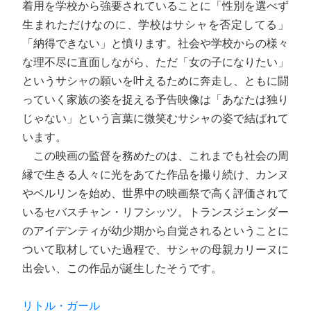
着用を学校から強要されていることに「性別を選べず
生まれただけなのに、学校はサシャを否定してる」
「納得できない」と憤ります。社会や学校からの様々
な理不尽に直面しながら、ただ「女の子になりたい」
というサシャの願いを叶えるために奔走し、ともに闘
っていく家族の姿を捉える予告映像は「あなたは独り
じゃない」という言葉に微笑むサシャの姿で結ばれて
います。
この映画の監督を務めたのは、これまでも社会の周
縁で生きる人々に光をあてた作品を撮り続け、カンヌ
やベルリンを始め、世界中の映画祭で高く評価されて
いるセバスチャン・リフシッツ。トランスジェンダー
のアイデンティが幼少期から自覚されるということに
ついて取材していた過程で、サシャの母親カリーヌに
出会い、この作品が誕生したそうです。
リトル・ガール