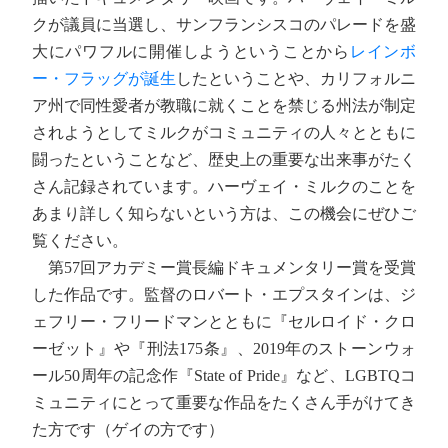
クが議員に当選し、サンフランシスコのパレードを盛
大にパワフルに開催しようということから
レインボ
ー・フラッグが誕生
したということや、カリフォルニ
ア州で同性愛者が教職に就くことを禁じる州法が制定
されようとしてミルクがコミュニティの人々とともに
闘ったということなど、歴史上の重要な出来事がたく
さん記録されています。ハーヴェイ・ミルクのことを
あまり詳しく知らないという方は、この機会にぜひご
覧ください。
第57回アカデミー賞長編ドキュメンタリー賞を受賞
した作品です。監督のロバート・エプスタインは、ジ
ェフリー・フリードマンとともに『セルロイド・クロ
ーゼット』や『刑法175条』、2019年のストーンウォ
ール50周年の記念作『State of Pride』など、LGBTQコ
ミュニティにとって重要な作品をたくさん手がけてき
た方です（ゲイの方です）