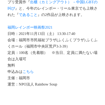
プリ受賞作『
出櫃（カミングアウト） －中国LGBTの
叫び
』と、今年のレインボー・リール東京でも上映さ
れた『
であること
』の2作品が上映されます。
福岡レインボー映画祭2021
日時：2021年11月13日（土） 13:30-17:40
会場：福岡市市民福祉プラザ(ふくふくプラザ) ふくふ
くホール（福岡市中央区荒戸3-3-39）
定員：100名（先着順） ※当日、定員に満たない場
合は入場可
無料
申込みは
こちら
主催：福岡市
運営：NPO法人 Rainbow Soup