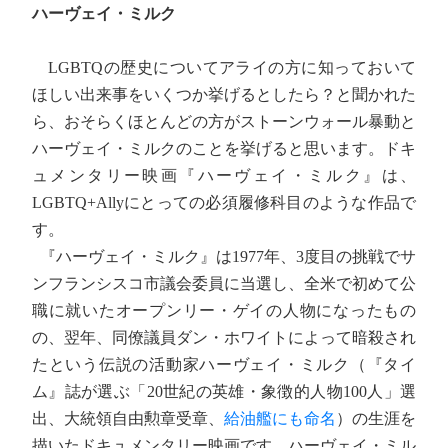
ハーヴェイ・ミルク
LGBTQの歴史についてアライの方に知っておいて
ほしい出来事をいくつか挙げるとしたら？と聞かれた
ら、おそらくほとんどの方がストーンウォール暴動と
ハーヴェイ・ミルクのことを挙げると思います。ドキ
ュメンタリー映画『ハーヴェイ・ミルク』は、
LGBTQ+Allyにとっての必須履修科目のような作品で
す。
『ハーヴェイ・ミルク』は1977年、3度目の挑戦でサ
ンフランシスコ市議会委員に当選し、全米で初めて公
職に就いたオープンリー・ゲイの人物になったもの
の、翌年、同僚議員ダン・ホワイトによって暗殺され
たという伝説の活動家ハーヴェイ・ミルク（『タイ
ム』誌が選ぶ「20世紀の英雄・象徴的人物100人」選
出、大統領自由勲章受章、
給油艦にも命名
）の生涯を
描いたドキュメンタリー映画です。ハーヴェイ・ミル