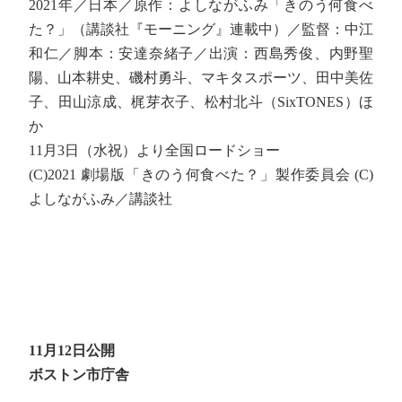
2021年／日本／原作：よしながふみ「きのう何食べ
た？」（講談社『モーニング』連載中）／監督：中江
和仁／脚本：安達奈緒子／出演：西島秀俊、内野聖
陽、山本耕史、磯村勇斗、マキタスポーツ、田中美佐
子、田山涼成、梶芽衣子、松村北斗（SixTONES）ほ
か
11月3日（水祝）より全国ロードショー
(C)2021 劇場版「きのう何食べた？」製作委員会 (C)
よしながふみ／講談社
11月12日公開
ボストン市庁舎