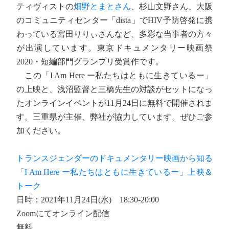
ティヴィストの
畑野とまとさん
、杉山文野さん、大阪
のコミュニティセンター「dista」でHIV予防啓発に携
わっている宮田りりぃさんなど、多彩な当事者の方々
が出演しています。東京ドキュメンタリー映画祭
2020・短編部門グランプリ受賞作です。
この「I Am Here ー私たちはともに生きているー」
の上映と、浅沼監督と三橋先生の対談がセットになっ
たオンラインイベントが11月24日に無料で開催されま
す。三重県が主催、弊社が協力しています。ぜひご参
加ください。
トランスジェンダーのドキュメンタリー映画から知る
「I Am Here ー私たちはともに生きているー」上映＆
トーク
日時：2021年11月24日(水) 18:30-20:00
Zoomにてオンライン配信
無料