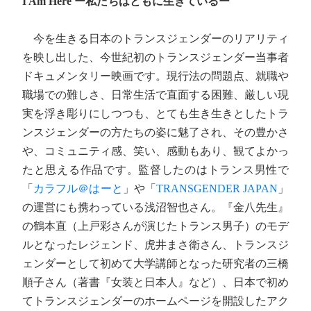
I Am Here ー私たちはともに生きているー
今を生きる日本のトランスジェンダーのリアリティ
を映し出した、今世紀初のトランスジェンダー当事者
ドキュメンタリー映画です。現行法の問題点、就職や
職場での難しさ、日常生活で直面する困難、厳しい現
実を浮き彫りにしつつも、とても生き生きとしたトラ
ンスジェンダーの方たちの姿に魅了され、その豊かさ
や、コミュニティ感、笑い、感動もあり、観てよかっ
たと思える作品です。監督したのはトランス男性で
「
カラフル＠はーと
」や「
TRANSGENDER JAPAN
」
の運営にも携わっている浅沼智也さん。『金八先生』
の鶴本直（上戸彩さんが演じたトランス男子）のモデ
ルとなったレジェンド、虎井まさ衛さん、トランスジ
ェンダーとして初めて大学講師となった研究者の三橋
順子さん（著書『女装と日本人』など）、日本で初め
てトランスジェンダーのホームページを開設したアク