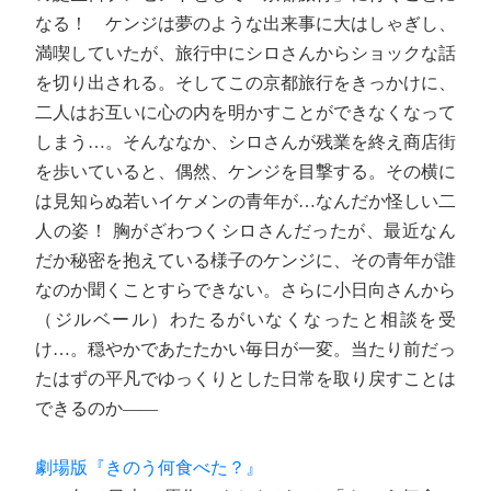
なる！ ケンジは夢のような出来事に大はしゃぎし、
満喫していたが、旅行中にシロさんからショックな話
を切り出される。そしてこの京都旅行をきっかけに、
二人はお互いに心の内を明かすことができなくなって
しまう…。そんななか、シロさんが残業を終え商店街
を歩いていると、偶然、ケンジを目撃する。その横に
は見知らぬ若いイケメンの青年が…なんだか怪しい二
人の姿！ 胸がざわつくシロさんだったが、最近なん
だか秘密を抱えている様子のケンジに、その青年が誰
なのか聞くことすらできない。さらに小日向さんから
（ジルベール）わたるがいなくなったと相談を受
け…。穏やかであたたかい毎日が一変。当たり前だっ
たはずの平凡でゆっくりとした日常を取り戻すことは
できるのか――
劇場版『きのう何食べた？』