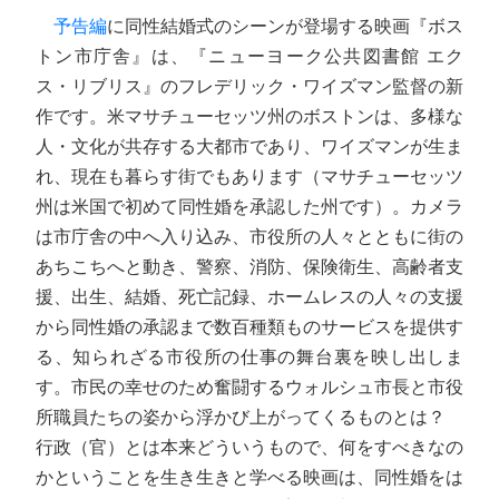
予告編
に同性結婚式のシーンが登場する映画『ボス
トン市庁舎』は、『ニューヨーク公共図書館 エク
ス・リブリス』のフレデリック・ワイズマン監督の新
作です。米マサチューセッツ州のボストンは、多様な
人・文化が共存する大都市であり、ワイズマンが生ま
れ、現在も暮らす街でもあります（マサチューセッツ
州は米国で初めて同性婚を承認した州です）。カメラ
は市庁舎の中へ入り込み、市役所の人々とともに街の
あちこちへと動き、警察、消防、保険衛生、高齢者支
援、出生、結婚、死亡記録、ホームレスの人々の支援
から同性婚の承認まで数百種類ものサービスを提供す
る、知られざる市役所の仕事の舞台裏を映し出しま
す。市民の幸せのため奮闘するウォルシュ市長と市役
所職員たちの姿から浮かび上がってくるものとは？
行政（官）とは本来どういうもので、何をすべきなの
かということを生き生きと学べる映画は、同性婚をは