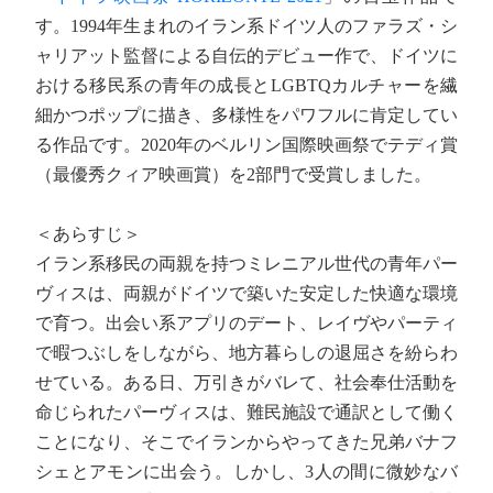
す。1994年生まれのイラン系ドイツ人のファラズ・シ
ャリアット監督による自伝的デビュー作で、ドイツに
おける移民系の青年の成長とLGBTQカルチャーを繊
細かつポップに描き、多様性をパワフルに肯定してい
る作品です。2020年のベルリン国際映画祭でテディ賞
（最優秀クィア映画賞）を2部門で受賞しました。
＜あらすじ＞
イラン系移民の両親を持つミレニアル世代の青年パー
ヴィスは、両親がドイツで築いた安定した快適な環境
で育つ。出会い系アプリのデート、レイヴやパーティ
で暇つぶしをしながら、地方暮らしの退屈さを紛らわ
せている。ある日、万引きがバレて、社会奉仕活動を
命じられたパーヴィスは、難民施設で通訳として働く
ことになり、そこでイランからやってきた兄弟バナフ
シェとアモンに出会う。しかし、3人の間に微妙なバ