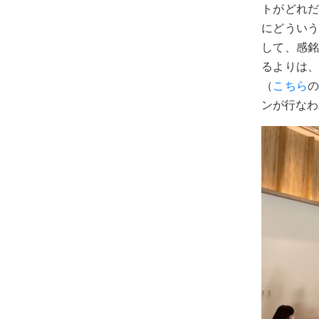
トがどれ
にどうい
して、感
るよりは
（
こちら
ンが行なわ