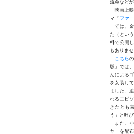
流会などが
映画上映
マ『
ファ
ーでは、
た（とい
料で公開
もありませ
こちら
版」では
んによるゴ
を女装し
ました。
れるエピソ
きたとも
う」と呼び
また、小
ヤーを配