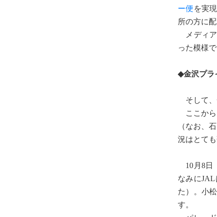
ー便
を実
所の方に配
メディア
った模様で
◆金沢プラ
そして、金
ここから
（なお、石
況はとても
10月8日
なみにJA
た）。小
す。