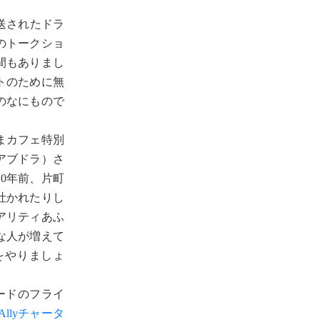
送されたドラ
のトークショ
間もありまし
トのために無
のなにもので
まカフェ特別
アブドラ）さ
0年前、片町
吐かれたりし
アリティあふ
な人が増えて
をやりましょ
ードのフライ
+Allyチャータ