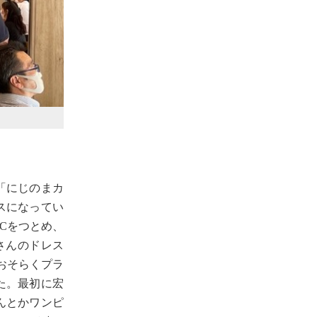
「にじのまカ
スになってい
Cをつとめ、
さんのドレス
もおそらくプラ
た。最初に宏
んとかワンピ