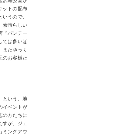
金沢城公園が
キットの配布
というので、
。素晴らしい
店『パンテー
しては多いほ
。またゆっく
元のお客様た
」という、地
のイベントが
志の方たちに
ですが、ジェ
カミングアウ