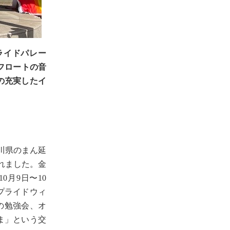
ライドパレー
フロートの音
の充実したイ
川県のまん延
れました。金
0月9日〜10
プライドウィ
の勉強会、オ
ま」という交