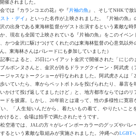
開催されました。
会では『カランコエの花』や『
片袖の魚
』、そしてNHKで放
ースト・デイ
』といった名作が上映されました。『片袖の魚』
金沢の出身である東海林監督がゲスト出演するという素敵な時
うか、現在も全国で上映されている『片袖の魚』をこのイベン
し、かつ金沢に駆けつけてくれたのは東海林監督の心意気以外
ん。東海林さんはパレードにも参加していました）
の記事によると、25日にハイアット金沢で開催された「にじの
、ブルボンヌさんと、金沢が誇るドラァグクイーン・阿武虎（
ージャスなトークショーが行なわれました。阿武虎さんは「2
て歩いていたら、車からペットボトルを投げられたり、暴言を
追いかけて投げ返してましたけど」と、地方都市ならではのリ
ードを披露。しかし、20年前とは違って、性の多様性に寛容
言い、「人生短いんだから、着たいもの着て、やりたいこと
かけると、会場は拍手で満たされたそうです。
松空港では、JALの方々がレインボーカラーのグッズやパレ
布するという素敵な取組みが実施されました。沖縄への
LGBT