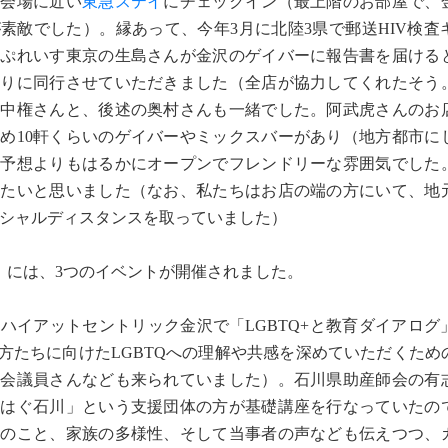
会場に近い
東急ステイ
にチェックイン（最上階のお部屋で、
素敵でした）。縁あって、今年3月に北陸3県で郵送HIV検査
たぷれいす東京の生島さんが金沢のゲイバーに報告書を届ける
巡りに同行させていただきました（全店が協力してくれたそう
松中権さんと、後述の奥村さんも一緒でした。阿武虎さんのお
め10軒くらいのゲイバーやミックスバーがあり（地方都市に
、予想よりもはるかにオープンでフレンドリーな雰囲気でした
したいと思いました（なお、私たちはお店の端の方にいて、地
シャルディスタンスを取っていました）
には、3つのイベントが開催されました。
ハイアットセントリック金沢で「LGBTQ+と教育ダイアログ
の方たちに向けたLGBTQへの理解や共感を深めていただくため
議会議員さんなども来られていました）。石川県助産師会の有
じはぐ石川」という支援団体の方が基礎講座を行なっていたの
範のこと、家族の多様性、そして当事者の声なども伝えつつ、