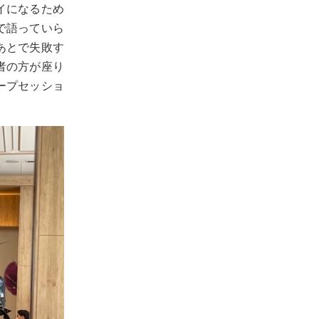
イになるため
で語っていら
あとで失敗す
者の方が座り
ープセッショ