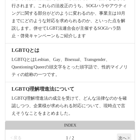
行されます。これらの法改正のうち、SOGIハラやアウティ
ングに関する部分がどのように変わるのか、事業主は10月
までにどのような対応を求められるのか、といった点を解
説します。併せてLGBT法連合会が主催するSOGIハラ防
止・啓発キャンペーンもご紹介します
LGBTQとは
LGBTQとはLesbian、Gay、Bisexual、Transgender、
Questioning/Queerの頭文字をとった頭字語で、性的マイノリ
ティの総称の一つです。
LGBTQ理解増進法について
LGBTQ理解増進法の成立を受けて、どんな法律なのかを確
認しつつ、企業様が求められる対応について、現時点で言
えそうなことをまとめました。
INDEX
< 戻る
1 / 2
次へ >