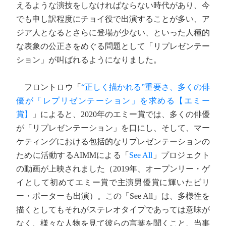
えるような演技をしなければならない時代があり、今
でも申し訳程度にチョイ役で出演することが多い、ア
ジア人となるとさらに登場が少ない、といった人種的
な表象の公正さをめぐる問題として「リプレゼンテー
ション」が叫ばれるようになりました。
フロントロウ「
“正しく描かれる”重要さ、多くの俳
優が「レプリゼンテーション」を求める【エミー
賞】
」によると、2020年のエミー賞では、多くの俳優
が「リプレゼンテーション」を口にし、そして、マー
ケティングにおける包括的なリプレゼンテーションの
ために活動するAIMMによる「
See All
」プロジェクト
の動画が上映されました（2019年、オープンリー・ゲ
イとして初めてエミー賞で主演男優賞に輝いたビリ
ー・ポーターも出演）。この「See All」は、多様性を
描くとしてもそれがステレオタイプであっては意味が
なく、様々な人物を見て彼らの言葉を聞くこと、当事