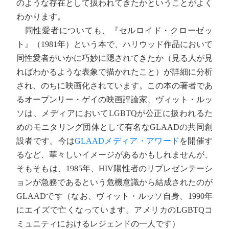
のような存在として扱われてきたかということがよく
わかります。
同性愛者についても、『セルロイド・クローゼッ
ト』（1981年）という本で、ハリウッド作品において
同性愛者がいかに巧妙に隠されてきたか（見る人が見
ればわかるような表象で描かれたこと）が詳細に分析
され、のちに映画化されています。この本の著者であ
るオープンリー・ゲイの映画評論家、ヴィット・ルッ
ソは、メディアにおいてLGBTQが公正に扱われるた
めのモニタリング団体として有名なGLAADの共同創
設者です。今は
GLAADメディア・アワード
を開催す
るなど、華々しいイメージがあるかもしれませんが、
そもそもは、1985年、HIV陽性者のリプレゼンテーシ
ョンが急務であるという危機意識から結成されたのが
GLAADです（なお、ヴィット・ルッソ自身、1990年
にエイズで亡くなっています。アメリカのLGBTQコ
ミュニティにおけるレジェンドの一人です）