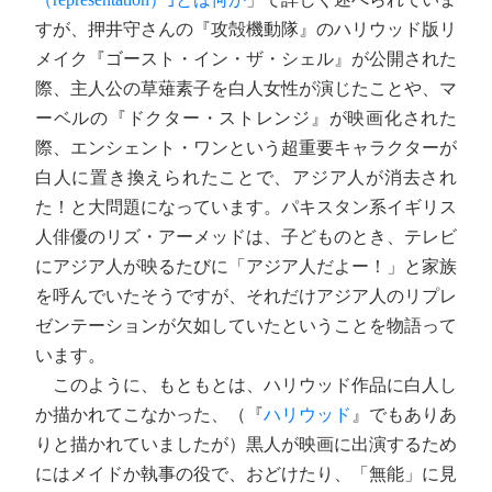
すが、押井守さんの『攻殻機動隊』のハリウッド版リ
メイク『ゴースト・イン・ザ・シェル』が公開された
際、主人公の草薙素子を白人女性が演じたことや、マ
ーベルの『ドクター・ストレンジ』が映画化された
際、エンシェント・ワンという超重要キャラクターが
白人に置き換えられたことで、アジア人が消去され
た！と大問題になっています。パキスタン系イギリス
人俳優のリズ・アーメッドは、子どものとき、テレビ
にアジア人が映るたびに「アジア人だよー！」と家族
を呼んでいたそうですが、それだけアジア人のリプレ
ゼンテーションが欠如していたということを物語って
います。
このように、もともとは、ハリウッド作品に白人し
か描かれてこなかった、（『
ハリウッド
』でもありあ
りと描かれていましたが）黒人が映画に出演するため
にはメイドか執事の役で、おどけたり、「無能」に見