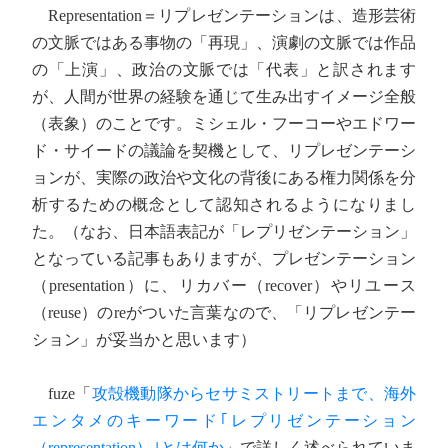
Representation＝リプレゼンテーションは、造形芸術
の文脈ではある事物の「再現」、演劇の文脈では作品
の「上演」、政治の文脈では「代表」と訳されます
が、人間が世界の経験を通じて生み出すイメージ全般
（表象）のことです。ミシェル・フーコーやエドワー
ド・サイードの議論を契機として、リプレゼンテーシ
ョンが、実際の政治や文化の背後にある権力関係を分
析するための概念として認知されるようになりまし
た。（なお、日本語表記が「レプリゼンテーション」
となっている記事もありますが、プレゼンテーション
（presentation）に、リカバー（recover）やリユース
（reuse）のreがついた言葉なので、「リプレゼンテー
ション」が妥当かと思います）
fuze「
攻殻機動隊からセサミストリートまで、海外
エンタメのキーワード｢レプリゼンテーション
（representation）｣とは何か
」で詳しく述べられていま