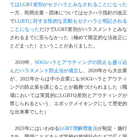
てはLGBT差別がセクハラとみなされることになった
一方、民間企業・団体についてはセクハラ指針の改正
で
LGBTに対する性的な言動もセクハラと明記される
ことになった
だけでLGBT差別がハラスメントとみな
されるまでに至らなかった（極めて限定的な法改正に
とどまった）ということがありました。
2019年、
SOGIハラとアウティングの防止も盛り込
んだハラスメント防止法が成立
し、2020年から大企業
が、2022年からは中小企業にもSOGIハラとアウティ
ングの防止策を講じることが義務づけられました（職
場においては実質的にLGBTQ差別とアウティングが
禁じられるという、エポックメイキングにして歴史的
な出来事でした）
2023年にはいわゆる
LGBT理解増進法
が制定・施行
され、職場にとどまらず学校や地域社会などで広く国