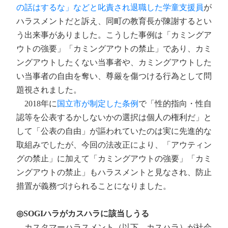
の話はするな」などと叱責され退職した学童支援員
が
ハラスメントだと訴え、同町の教育長が陳謝するとい
う出来事がありました。こうした事例は「カミングア
ウトの強要」「カミングアウトの禁止」であり、カミ
ングアウトしたくない当事者や、カミングアウトした
い当事者の自由を奪い、尊厳を傷つける行為として問
題視されました。
2018年に
国立市が制定した条例
で「性的指向・性自
認等を公表するかしないかの選択は個人の権利だ」と
して「公表の自由」が謳われていたのは実に先進的な
取組みでしたが、今回の法改正により、「アウティン
グの禁止」に加えて「カミングアウトの強要」「カミ
ングアウトの禁止」もハラスメントと見なされ、防止
措置が義務づけられることになりました。
◎SOGIハラがカスハラに該当しうる
カスタマーハラスメント（以下、カスハラ）が社会