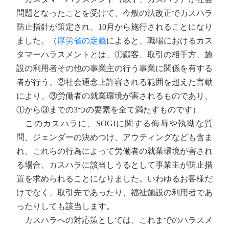
問題となったことを受けて、今般の法改正でカスハラ
防止指針が策定され、10月から施行されることになり
ました。（
厚労省の定義
によると、職場におけるカス
タマーハラスメントとは、①顧客、取引の相手方、施
設の利用者その他の事業主の行う事業に関係を有する
者が行う、②社会通念上許容される範囲を超えた言動
により、③労働者の就業環境が害されるものであり、
①から③までの3つの要素を全て満たすものです）
このカスハラに、SOGIに関する侮辱や執拗な質
問、ジェンダーの決めつけ、アウティングなども含ま
れ、これらの行為によって労働者の就業環境が害され
る場合、カスハラに該当しうるとして事業主が防止措
置を求められることになりました。いわゆるお客様だ
けでなく、取引先であったり、福祉施設の利用者であ
ったりしても該当します。
カスハラへの対応策としては、これまでのハラスメ