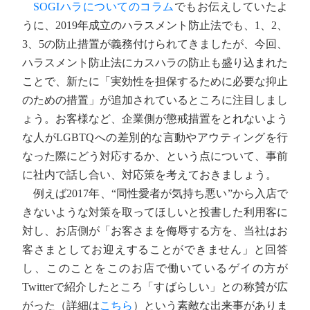
SOGIハラについてのコラム
でもお伝えしていたよ
うに、2019年成立のハラスメント防止法でも、1、2、
3、5の防止措置が義務付けられてきましたが、今回、
ハラスメント防止法にカスハラの防止も盛り込まれた
ことで、新たに「実効性を担保するために必要な抑止
のための措置」が追加されているところに注目しまし
ょう。お客様など、企業側が懲戒措置をとれないよう
な人がLGBTQへの差別的な言動やアウティングを行
なった際にどう対応するか、という点について、事前
に社内で話し合い、対応策を考えておきましょう。
例えば2017年、“同性愛者が気持ち悪い”から入店で
きないような対策を取ってほしいと投書した利用客に
対し、お店側が「お客さまを侮辱する方を、当社はお
客さまとしてお迎えすることができません」と回答
し、このことをこのお店で働いているゲイの方が
Twitterで紹介したところ「すばらしい」との称賛が広
がった（詳細は
こちら
）という素敵な出来事がありま