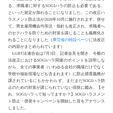
る、求職者に対するSOGIハラの防止も必要である、
といった規定が加わることになりました。この改正ハ
ラスメント防止法が2026年10月に施行されます。併せ
て、男女雇用機会均等法・指針も改正され、求職者へ
のセクハラを防ぐための対策を講じることも義務化さ
れることになりました（
厚労省の特設ページ
に法改正
の内容がまとめられています）
LGBT法連合会は7月3日、記者会見を開き、今般の
法改正におけるSOGIハラ関連のポイントを説明しな
がら、全ての事業者（いわゆる会社の職場だけでなく
学校や福祉現場なども含まれます）に防止措置義務が
課されているにもかかわらず、まだまだSOGIハラ防
止のための対策が講じられていない現状に鑑み、【そ
れ、SOGIハラって知ってますか？】SOGIハラスメン
ト防止・啓発キャンペーンを開始した旨をアナウンス
しました。