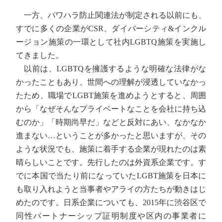
一方、パワハラ防止関連法が制定される以前にも、
すでに多くの企業がCSR、ダイバーシティ&インクル
ージョン施策の一環として社内LGBTQ施策を実施し
てきました。
以前は、LGBTQを擁護するような明確な法律がな
かったこともあり、世間への理解が浸透していなかっ
たため、職場でLGBT施策を進めようとすると、周囲
から「なぜそんなプライベートなことを会社に持ち込
むのか」「時期尚早だ」などと反対にあい、なかなか
進まない…ということが多かったと思いますが、その
ような状況でも、施策に着手する企業が現れたのは素
晴らしいことです。先行したのは外資系企業です。す
でに本国で当たり前になっていたLGBT施策を日本に
も取り入れようと当事者やアライの方たちが動きはじ
めたのです。日系企業についても、2015年に渋谷区で
同性パートナーシップ証明制度や区内の事業者に