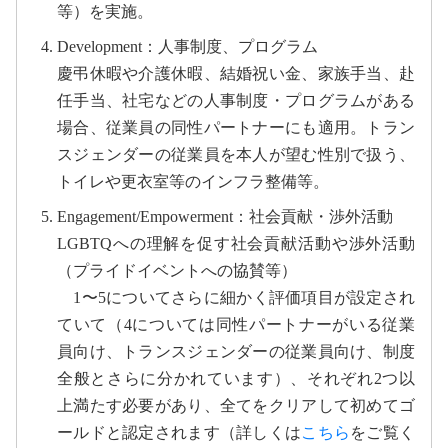
等）を実施。
Development：人事制度、プログラム
慶弔休暇や介護休暇、結婚祝い金、家族手当、赴
任手当、社宅などの人事制度・プログラムがある
場合、従業員の同性パートナーにも適用。トラン
スジェンダーの従業員を本人が望む性別で扱う、
トイレや更衣室等のインフラ整備等。
Engagement/Empowerment：社会貢献・渉外活動
LGBTQへの理解を促す社会貢献活動や渉外活動
（プライドイベントへの協賛等）
1〜5についてさらに細かく評価項目が設定され
ていて（4については同性パートナーがいる従業
員向け、トランスジェンダーの従業員向け、制度
全般とさらに分かれています）、それぞれ2つ以
上満たす必要があり、全てをクリアして初めてゴ
ールドと認定されます（詳しくは
こちら
をご覧く