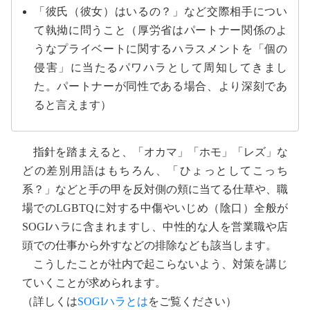
「彼氏（彼女）はいるの？」など交際相手につい
て執拗に問うこと（厚労省はパートナー関係のよ
うなプライベートに関するハラスメントを「個の
侵害」に当たるパワハラとして周知してきまし
た。パートナーが同性である場合、より深刻であ
ると言えます）
指針を踏まえると、「オカマ」「ホモ」「レズ」な
どの差別用語はもちろん、「ひょっとしてこっち
系？」などと手の甲を反対側の頬に当てる仕草や、職
場でのLGBTQに対する中傷やいじめ（陰口）全般が
SOGIハラに含まれますし、中性的な人を営業職や店
頭での仕事から外すなどの排除なども該当します。
こうしたことが社内で起こらないよう、対策を講じ
ていくことが求められます。
（詳しくは
SOGIハラとは
をご覧ください）