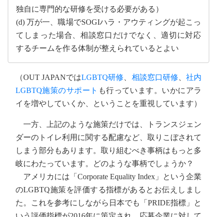
独自に専門的な研修を受ける必要がある）
(d) 万が一、職場でSOGIハラ・アウティングが起こっ
てしまった場合、相談窓口だけでなく、適切に対応
するチームを作る体制が整えられているとよい
（OUT JAPANでは
LGBTQ研修
、
相談窓口研修
、
社内
LGBTQ施策のサポート
も行っています。いかにアラ
イを増やしていくか、ということを重視しています）
一方、上記のような施策だけでは、トランスジェン
ダーのトイレ利用に関する配慮など、取りこぼされて
しまう部分もあります。取り組むべき事柄はもっと多
岐にわたっています。どのような事柄でしょうか？
アメリカには「Corporate Equality Index」という企業
のLGBTQ施策を評価する指標があるとお伝えしまし
た。これを参考にしながら日本でも「PRIDE指標」と
いう評価指標が2016年に策定され、応募企業に対して