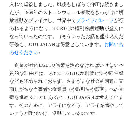
入れて虐殺しました。戦後もしばらく抑圧は続きまし
たが、1969年のストーンウォール暴動をきっかけに解
放運動がブレイクし、世界中で
プライドパレード
が行
われるようになり、LGBTQの権利擁護運動が盛んに
なっていったのです。（そういったお話を盛り込んだ
研修も、OUT JAPANは得意としています。
お問い合
わせください
）
企業が社内LGBTQ施策を進めなければいけない本
質的な理由とは、未だにLGBTQ差別禁止法や同性婚
なども認められておらず、さまざまな社会的困難に直
面しがちな当事者の従業員（や取引先や顧客）への支
援を進めることにあると、OUT JAPANは考えていま
す。そのために、アライになろう、アライを増やして
いこうと呼びかけ、活動しているのです。