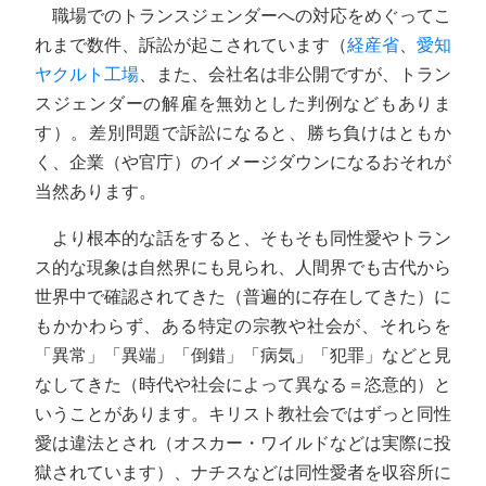
職場でのトランスジェンダーへの対応をめぐってこ
れまで数件、訴訟が起こされています（
経産省
、
愛知
ヤクルト工場
、また、会社名は非公開ですが、トラン
スジェンダーの解雇を無効とした判例などもありま
す）。差別問題で訴訟になると、勝ち負けはともか
く、企業（や官庁）のイメージダウンになるおそれが
当然あります。
より根本的な話をすると、そもそも同性愛やトラン
ス的な現象は自然界にも見られ、人間界でも古代から
世界中で確認されてきた（普遍的に存在してきた）に
もかかわらず、ある特定の宗教や社会が、それらを
「異常」「異端」「倒錯」「病気」「犯罪」などと見
なしてきた（時代や社会によって異なる＝恣意的）と
いうことがあります。キリスト教社会ではずっと同性
愛は違法とされ（オスカー・ワイルドなどは実際に投
獄されています）、ナチスなどは同性愛者を収容所に