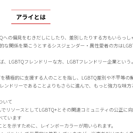
アライとは
TQへの偏見をむきだしにしたり、差別したりする方もいらっし
好的な関係を築こうとするシスジェンダー・異性愛者の方はLGB
、LGBTQフレンドリーな方、LGBTフレンドリー企業という
GBTを積極的に支援する人のことを指し、LGBTQ差別や不平等
Qフレンドリーであることよりもさらに進んで、もっと強力な味方
ついて
でリソースとしてLGBTQ+とその関連コミュニティの公正に
べています
ることを示すために、レインボーカラーが用いられます。