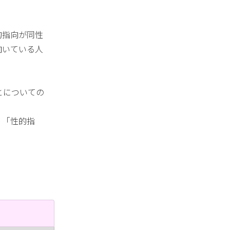
的指向が同性
向いている人
とについての
、「性的指