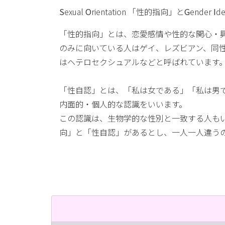
S
exual
O
rientation 「性的指向」と
G
ender
I
d
「性的指向」とは、恋愛感情や性的な関心・
のみに向いている人はゲイ、レズビアン、同
はヘテロセクシュアルなどと呼ばれています
「性自認」とは、「私は女である」「私は男
内面的・個人的な認識をいいます。
この認識は、生物学的な性別と一致する人も
向」と「性自認」があるとし、一人一人違う