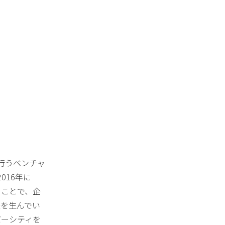
行うベンチャ
016年に
ることで、企
失を生んでい
バーシティを