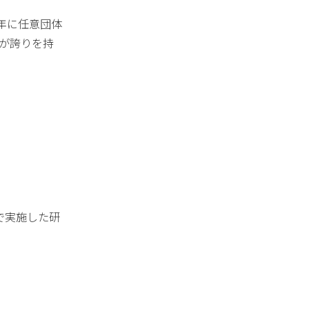
6年に任意団体
々が誇りを持
で実施した研