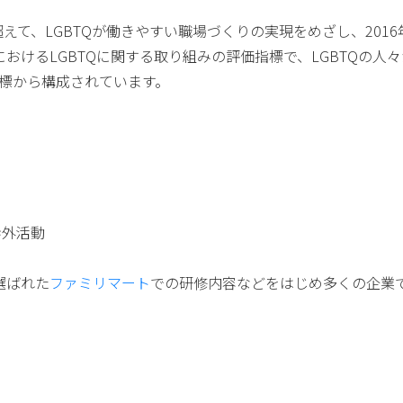
超えて、LGBTQが働きやすい職場づくりの実現をめざし、201
の職場におけるLGBTQに関する取り組みの評価指標で、LGBTQの人
標から構成されています。
・渉外活動
選ばれた
ファミリマート
での研修内容などをはじめ多くの企業