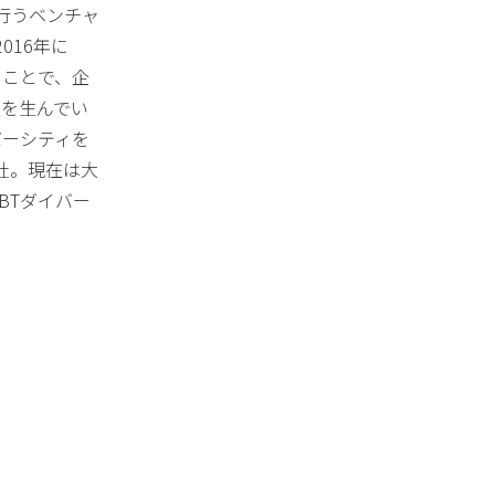
行うベンチャ
016年に
ることで、企
失を生んでい
バーシティを
社。現在は大
BTダイバー