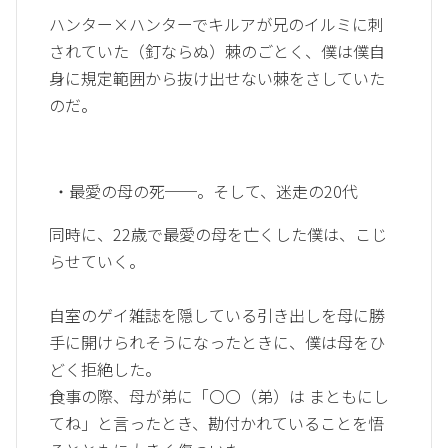
ハンター×ハンターでキルアが兄のイルミに刺
されていた（釘ならぬ）棘のごとく、僕は僕自
身に規定範囲から抜け出せない棘をさしていた
のだ。
・最愛の母の死──。そして、迷走の20代
同時に、22歳で最愛の母を亡くした僕は、こじ
らせていく。
自室のゲイ雑誌を隠している引き出しを母に勝
手に開けられそうになったときに、僕は母をひ
どく拒絶した。
食事の際、母が弟に「〇〇（弟）は まともにし
てね」と言ったとき、勘付かれていることを悟