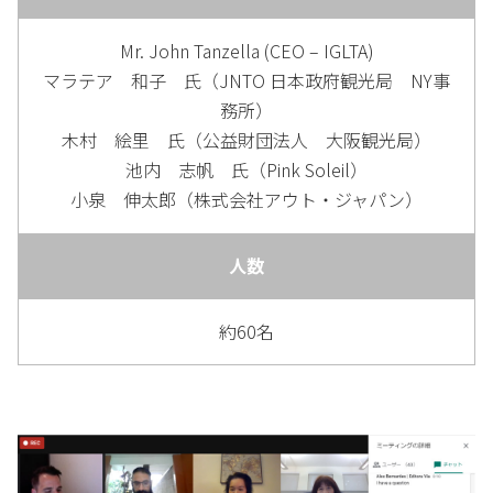
Mr. John Tanzella (CEO – IGLTA)
マラテア 和子 氏（
JNTO
日本政府観光局
NY
事
務所）
木村 絵里 氏（公益財団法人 大阪観光局）
池内 志帆 氏（
Pink Soleil
）
小泉 伸太郎（
株式会社アウト・ジャパン
）
人数
約60名