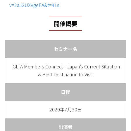
v=2aJ2UXVgeEA&t=41s
開催概要
セミナー名
IGLTA Members Connect -
Japan’s Current Situation
& Best Destination to Visit
日程
2020年7月30日
出演者