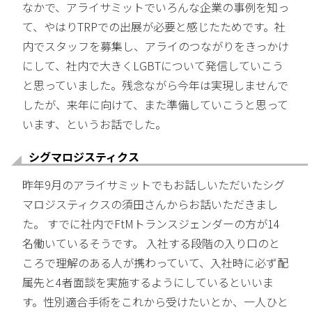
なかで、アライサミットでいろんな企業の事例を知っ
て、やはりTRPでの出展が必要と感じたためです。社
内でスタッフを募集し、アライのつながりをきっかけ
にして、社内で大きくLGBTについて発信していこう
と思っていました。残念ながら今年は実現しませんで
したが、来年に向けて、また準備していこうと思って
います、というお話でした。
シグマロジスティクス
昨年9月のアライサミットでもお話しいただいたシグ
マロジスティクスの須田さんからお話いただきまし
た。 すでに社内でFtMトランスジェンダーの方が14
名働いているそうです。 入社する段階の入り口のと
ころで理解のある人が携わっていて、入社時に必ず配
属先と4者面談を実施するようにしているといいま
す。性別適合手術をこれから受けたいとか、一人ひと