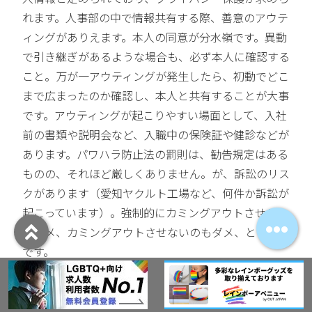
れます。人事部の中で情報共有する際、善意のアウテ
ィングがありえます。本人の同意が分水嶺です。異動
で引き継ぎがあるような場合も、必ず本人に確認する
こと。万が一アウティングが発生したら、初動でどこ
まで広まったのか確認し、本人と共有することが大事
です。アウティングが起こりやすい場面として、入社
前の書類や説明会など、入職中の保険証や健診などが
あります。パワハラ防止法の罰則は、勧告規定はある
ものの、それほど厳しくありません。が、訴訟のリス
クがあります（愛知ヤクルト工場など、何件か訴訟が
起こっています）。強制的にカミングアウトさせるの
もダメ、カミングアウトさせないのもダメ、とのこと
です。