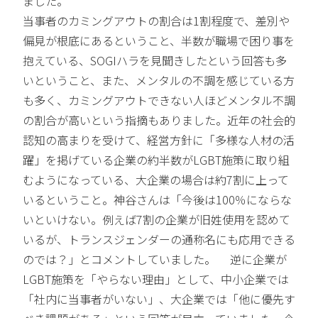
ました。
当事者のカミングアウトの割合は1割程度で、差別や
偏見が根底にあるということ、半数が職場で困り事を
抱えている、SOGIハラを見聞きしたという回答も多
いということ、また、メンタルの不調を感じている方
も多く、カミングアウトできない人ほどメンタル不調
の割合が高いという指摘もありました。近年の社会的
認知の高まりを受けて、経営方針に「多様な人材の活
躍」を掲げている企業の約半数がLGBT施策に取り組
むようになっている、大企業の場合は約7割に上って
いるということ。神谷さんは「今後は100％にならな
いといけない。例えば7割の企業が旧姓使用を認めて
いるが、トランスジェンダーの通称名にも応用できる
のでは？」とコメントしていました。 逆に企業が
LGBT施策を「やらない理由」として、中小企業では
「社内に当事者がいない」、大企業では「他に優先す