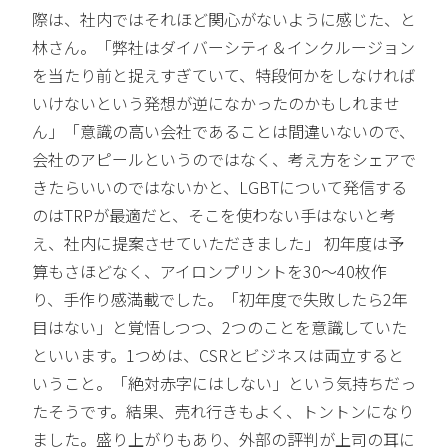
際は、社内ではそれほど関心がないように感じた、と
林さん。「弊社はダイバーシティ＆インクルージョン
を当たり前と捉えすぎていて、特段何かをしなければ
いけないという発想が逆になかったのかもしれませ
ん」「意識の高い会社であることは間違いないので、
会社のアピールというのではなく、考え方をシェアで
きたらいいのではないかと、LGBTについて発信する
のはTRPが最適だと、そこを使わない手はないと考
え、社内に提案させていただきました」 初年度は予
算もさほどなく、アイロンプリントを30〜40枚作
り、手作り感満載でした。「初年度で失敗したら2年
目はない」と覚悟しつつ、2つのことを意識していた
といいます。1つめは、CSRとビジネスは両立すると
いうこと。「絶対赤字にはしない」という気持ちだっ
たそうです。結果、売れ行きもよく、トントンになり
ました。盛り上がりもあり、外部の評判が上司の耳に