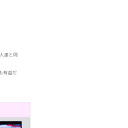
人達と同
も有益だ