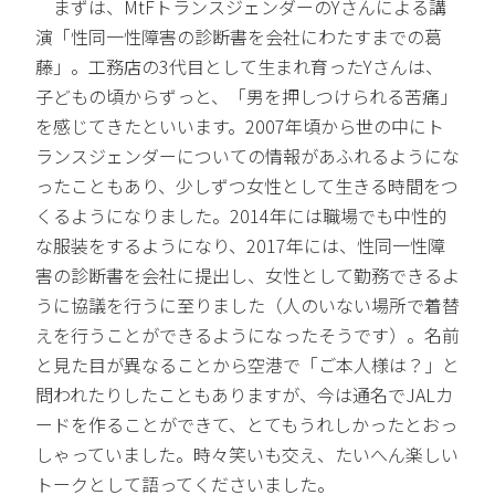
まずは、MtFトランスジェンダーのYさんによる講
演「性同一性障害の診断書を会社にわたすまでの葛
藤」。工務店の3代目として生まれ育ったYさんは、
子どもの頃からずっと、「男を押しつけられる苦痛」
を感じてきたといいます。2007年頃から世の中にト
ランスジェンダーについての情報があふれるようにな
ったこともあり、少しずつ女性として生きる時間をつ
くるようになりました。2014年には職場でも中性的
な服装をするようになり、2017年には、性同一性障
害の診断書を会社に提出し、女性として勤務できるよ
うに協議を行うに至りました（人のいない場所で着替
えを行うことができるようになったそうです）。名前
と見た目が異なることから空港で「ご本人様は？」と
問われたりしたこともありますが、今は通名でJALカ
ードを作ることができて、とてもうれしかったとおっ
しゃっていました。時々笑いも交え、たいへん楽しい
トークとして語ってくださいました。