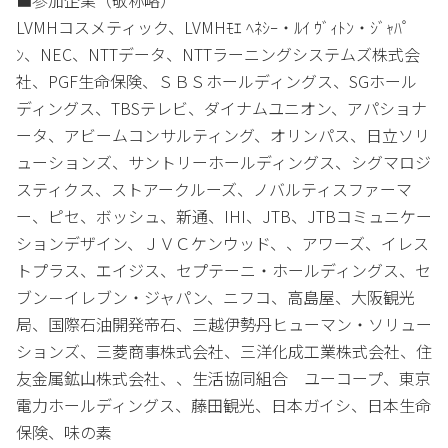
LVMHコスメティック、LVMHﾓｴ ﾍﾈｼｰ・ﾙｲ ｳﾞｨﾄﾝ・ｼﾞｬﾊﾟ
ﾝ、NEC、NTTデータ、NTTラーニングシステムズ株式会
社、PGF生命保険、ＳＢＳホールディングス、SGホール
ディングス、TBSテレビ、ダイナムユニオン、アパショナ
ータ、アビームコンサルティング、オリンパス、日立ソリ
ューションズ、サントリーホールディングス、シグマロジ
スティクス、ストアークルーズ、ノバルティスファーマ
ー、ピセ、ボッシュ、新通、IHI、JTB、JTBコミュニケー
ションデザイン、ＪＶＣケンウッド、、アワーズ、イレス
トプラス、エイジス、セプテーニ・ホールディングス、セ
ブン－イレブン・ジャパン、ニフコ、高島屋、大阪観光
局、国際石油開発帝石、三越伊勢丹ヒューマン・ソリュー
ションズ、三菱商事株式会社、三洋化成工業株式会社、住
友金属鉱山株式会社、、生活協同組合 ユーコープ、東京
電力ホールディングス、藤田観光、日本ガイシ、日本生命
保険、味の素