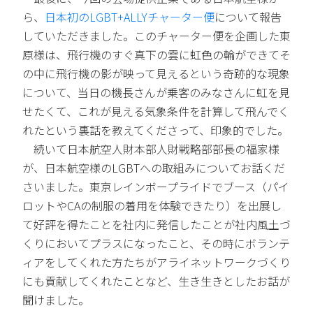
ら、
日本初のLGBT+ALLYチャーター便
について報告
していただきました。このチャーター便を企画した東
原様は、飛行機のすぐ真下の雲に虹色の輪ができてそ
の中に飛行機の影が映って見えるという奇跡的な現象
について、当日の機長さんが乗客のみなさんに虹を見
せたくて、これが見える気象条件を計算して飛んでく
れたという裏話を教えてくださって、印象的でした。
続いて日本航空人財本部人財戦略部部長の福家様
が、日本航空様のLGBTへの取組みについてお話くだ
さいました。東京レインボープライドでブース（パイ
ロットやCAの制服の着用を体験できたり）を出展し
て好評を得たことを社内に発信したことが社内風土づ
くりにおいてプラスになったこと、その時にボランテ
ィアをしてくれた方たちがアライネットワークづくり
にも貢献してくれたことなど、生き生きとしたお話が
聞けました。