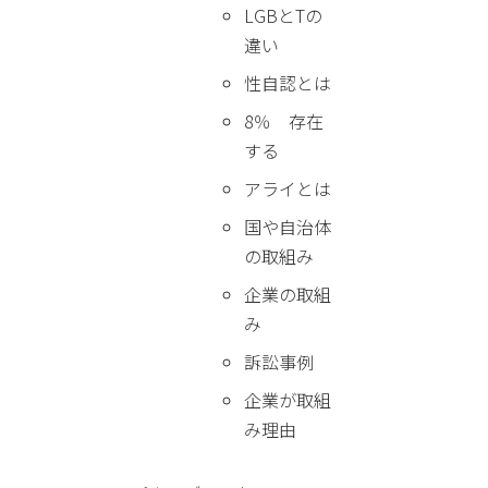
LGBとTの
違い
性自認とは
8％ 存在
する
アライとは
国や自治体
の取組み
企業の取組
み
訴訟事例
企業が取組
み理由