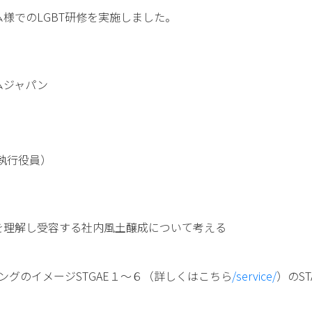
ム様でのLGBT研修を実施しました。
ムジャパン
執行役員）
）
Tを理解し受容する社内風土醸成について考える
ングのイメージSTGAE１～６
（詳しくはこちら
/service/
）のST