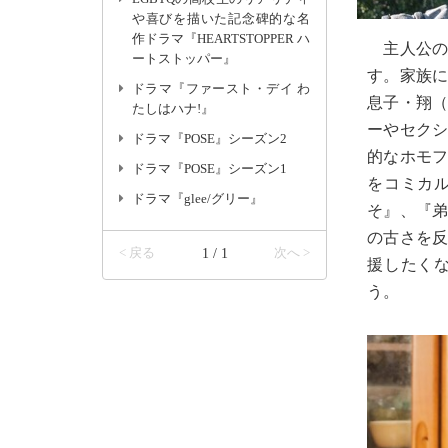
や喜びを描いた記念碑的な名
作ドラマ『HEARTSTOPPER ハ
主人公の
ートストッパー』
す。家族
ドラマ『ファースト・デイ わ
息子・翔
たしはハナ!』
ーやセク
ドラマ『POSE』シーズン2
的なホモ
ドラマ『POSE』シーズン1
をコミカ
ドラマ『glee/グリー』
そ』、『
の古さを
< 戻る
1 / 1
次へ >
援したく
う。