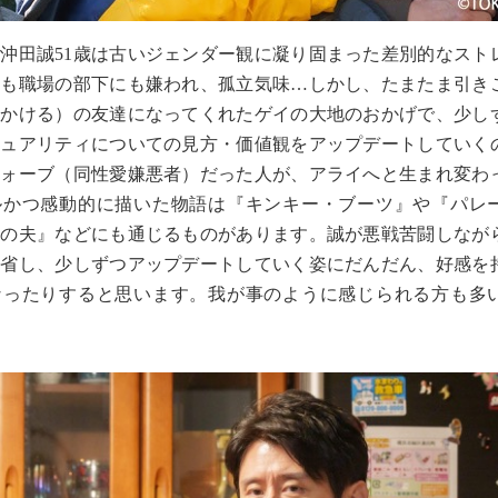
沖田誠51歳は古いジェンダー観に凝り固まった差別的なスト
にも職場の部下にも嫌われ、孤立気味…しかし、たまたま引き
（かける）の友達になってくれたゲイの大地のおかげで、少し
シュアリティについての見方・価値観をアップデートしていく
フォーブ（同性愛嫌悪者）だった人が、アライへと生まれ変わ
ルかつ感動的に描いた物語は『キンキー・ブーツ』や『パレ
弟の夫』などにも通じるものがあります。誠が悪戦苦闘しなが
反省し、少しずつアップデートしていく姿にだんだん、好感を
なったりすると思います。我が事のように感じられる方も多