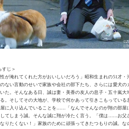
らすじ＞
性が淹れてくれた方がおいしいだろう」昭和生まれの51才・
ーのない言動のせいで家族や会社の部下たち、さらには愛犬の
ていた。そんなある日、誠は妻・美香の友人の息子・五十嵐大
知る。そしてその大地が、学校で何かあって引きこもっている
部屋に入り込んでいることを……「なんでそんなのが翔の部屋
定してしまう誠。そんな誠に翔が冷たく言う。「僕は……お父
対なりたくない！」家族のために頑張ってきたつもりの誠。な