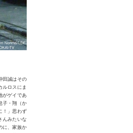
沖田誠はその
カルロスにま
地がゲイであ
息子・翔（か
に！」思わず
さんみたいな
のに、家族か