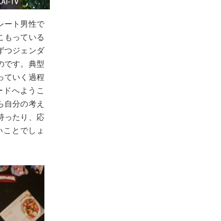
レート男性で
こもっている
ずつジェンダ
のです。典型
っていく過程
ードへようこ
ら自分の考え
持ったり、応
いことでしょ