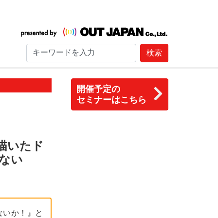
検索
開催予定の
セミナーはこちら
描いたド
ない
ないか！』と