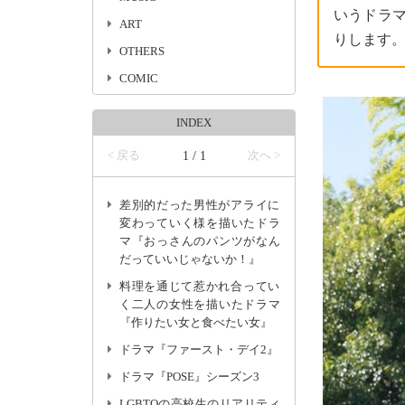
いうドラ
ART
りします
OTHERS
COMIC
INDEX
< 戻る
1 / 1
次へ >
差別的だった男性がアライに
変わっていく様を描いたドラ
マ『おっさんのパンツがなん
だっていいじゃないか！』
料理を通じて惹かれ合ってい
く二人の女性を描いたドラマ
『作りたい女と食べたい女』
ドラマ『ファースト・デイ2』
ドラマ『POSE』シーズン3
LGBTQの高校生のリアリティ