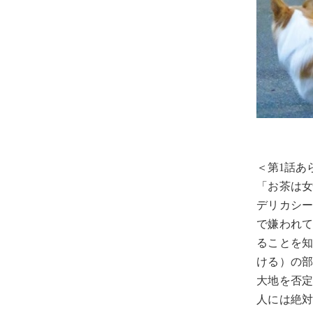
＜第1話あ
「お茶は女
デリカシ
で嫌われ
ることを
ける）の
大地を否
人には絶