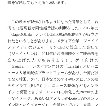
味を実感してもらえると思います。
この映画が製作されるようになった背景として、台
湾で（最高裁が同性婚承認の判断をした）2017年に
「GagaOOLala」というLGBTQ動画配信会社が設立さ
れたということがあります。メディア企業「ジェイド
メディア」のジェイ・リンCEOが設立した会社で
（ジェイ・リンは、2014年に台湾国際クィア映画祭を
立ち上げた人でもあります）、ゲイ向けの
「GagaTai」、レズビアン向けの「LalaTai」というニ
ュース＆動画配信プラットフォームがあり、台湾だけ
でなく韓国、タイ、日本などのゲイやレズビアンの映
画やドラマ（BL含む）、ニュース映像などをオンラ
インで視聴できます（LGBTQに特化したNetflixのよ
うなイメージ。あるいはアメリカのLogo TVのオンラ
イン版というイメージ）。台湾だけでなく、香港、マ