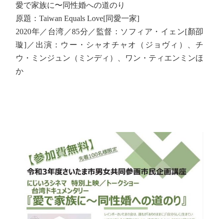
愛で家族に〜同性婚への道のり
原題：Taiwan Equals Love[同愛一家]
2020年／台湾／85分／監督：ソフィア・イェン[顏卲
璇]／出演：ウー・シャオチャオ（ジョヴィ）、チ
ウ・ミンジュン（ミンディ）、ワン・ティエンミンほ
か