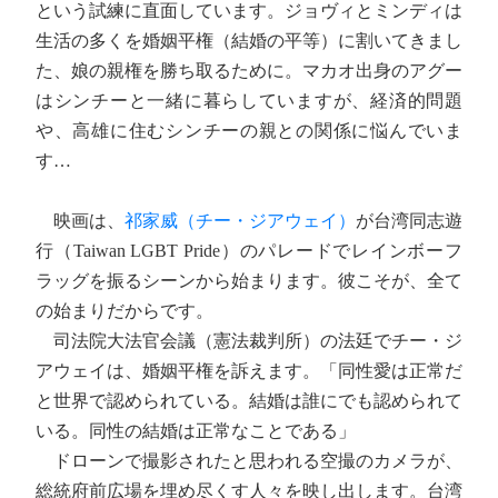
という試練に直面しています。ジョヴィとミンディは
生活の多くを婚姻平権（結婚の平等）に割いてきまし
た、娘の親権を勝ち取るために。マカオ出身のアグー
はシンチーと一緒に暮らしていますが、経済的問題
や、高雄に住むシンチーの親との関係に悩んでいま
す…
映画は、
祁家威（チー・ジアウェイ）
が台湾同志遊
行（Taiwan LGBT Pride）のパレードでレインボーフ
ラッグを振るシーンから始まります。彼こそが、全て
の始まりだからです。
司法院大法官会議（憲法裁判所）の法廷でチー・ジ
アウェイは、婚姻平権を訴えます。「同性愛は正常だ
と世界で認められている。結婚は誰にでも認められて
いる。同性の結婚は正常なことである」
ドローンで撮影されたと思われる空撮のカメラが、
総統府前広場を埋め尽くす人々を映し出します。台湾