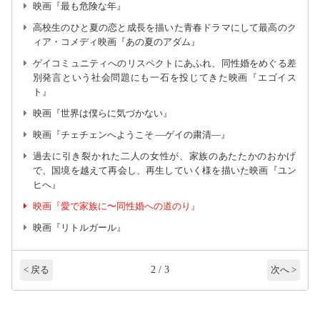
映画『最も危険な年』
高校生のひと夏の恋と成長を描いた青春ドラマにして最高のク
ィア・コメディ映画『あの夏のアダム』
ゲイコミュニティへのリスペクトにあふれ、同性婚をめぐる差
別発言という社会問題にも一石を投じてきた映画『エゴイス
ト』
映画『世界は僕らに気づかない』
映画『チェチェンへようこそ ―ゲイの粛清―』
過去に引き裂かれた二人の女性が、家族のあたたかのおかげ
で、国境を越えて再会し、再生していく様を描いた映画『ユン
ヒへ』
映画『愛で家族に〜同性婚への道のり』
映画『リトルガール』
2 / 3
< 戻る
次へ >