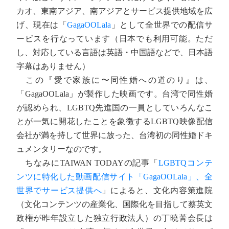
カオ、東南アジア、南アジアとサービス提供地域を広
げ、現在は「
GagaOOLala
」として全世界での配信サ
ービスを行なっています（日本でも利用可能。ただ
し、対応している言語は英語・中国語などで、日本語
字幕はありません）
この『愛で家族に〜同性婚への道のり』は、
「GagaOOLala」が製作した映画です。台湾で同性婚
が認められ、LGBTQ先進国の一員としていろんなこ
とが一気に開花したことを象徴するLGBTQ映像配信
会社が満を持して世界に放った、台湾初の同性婚ドキ
ュメンタリーなのです。
ちなみにTAIWAN TODAYの記事「
LGBTQコンテ
ンツに特化した動画配信サイト「GagaOOLala」、全
世界でサービス提供へ
」によると、文化内容策進院
（文化コンテンツの産業化、国際化を目指して蔡英文
政権が昨年設立した独立行政法人）の丁曉菁会長は