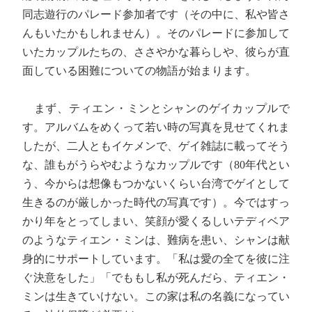
同志遊行のパレード参加者です（その中に、私や皆さ
んもいたかもしれません）。そのパレードに参加して
いたカップルたちの、ささやかな暮らしや、彼らが直
面している困難についての物語が始まります。
まず、ティエン・ミンとシャンのゲイカップルで
す。アルバムをめくって若い時の写真を見せてくれま
したが、二人ともイケメンで、ゲイ雑誌に載ってそう
な、誰もがうらやむようなカップルです（80年代とい
う、今からは想像もつかないくらい台湾でゲイとして
生きるのが厳しかった時代の写真です）。今ではすっ
かり年をとってしまい、笑顔が愛くるしいテディベア
のようなティエン・ミンは、難病を患い、シャンは献
身的にサポートしています。「私は愛の全てを彼に注
ぐ決意をした」「でももし私が死んだら、ティエン・
ミンは生きていけない。この家は私の名義になってい