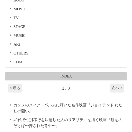
BOOK
MOVIE
TV
STAGE
MUSIC
ART
OTHERS
COMIC
INDEX
2 / 3
< 戻る
次へ >
カンヌのクィア・パルムに輝いた名作映画『ジョイランド わた
しの願い』
40代で性別移行を決意した人のリアリティを描く映画『鏡をの
ぞけば〜押された背中〜』