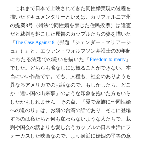
これまで日本で上映されてきた同性婚実現の過程を
描いたドキュメンタリーといえば、カリフォルニア州
の提案8号（州法で同性婚を禁じた住民投票）は違憲
だと裁判を起こした原告のカップルたちの姿を描いた
『
The Case Against 8
（邦題『ジェンダー・マリアージ
ュ』）』と、エヴァン・ウォルフソン弁護士の30年超
にわたる法廷での闘いを描いた『
Freedom to marry
』
でした。どちらも涙なしには観ることができない、本
当にいい作品です。でも、人種も、社会のありようも
異なるアメリカでのお話なので、もしかしたら、どこ
か「遠い国の出来事」のような印象を抱いた方もいら
したかもしれません。その点、『愛で家族に〜同性婚
への道のり』は、お隣の台湾の話であり、そこに登場
するのは私たちと何も変わらないような人たちで、裁
判や国会の話よりも愛し合うカップルの日常生活にフ
ォーカスした映画なので、より身近に婚姻の平等の意